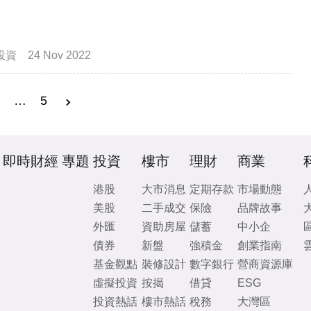
投資
24 Nov 2022
3
…
5
即時財經
專題
投資
樓市
理財
商業
港股
大市消息
定期存款
市場動態
美股
二手成交
保險
品牌故事
外匯
資助房屋
儲蓄
中小企
債券
新盤
強積金
創業指南
基金觀點
裝修設計
數字銀行
營商資源庫
虛擬投資
按揭
借貸
ESG
投資熱話
樓市熱話
稅務
大灣區