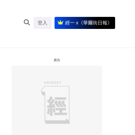
登入
經一 x《華爾街日報》
廣告