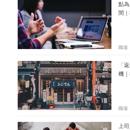
點為
間｜我
職場
「返
機｜我
職場
上司