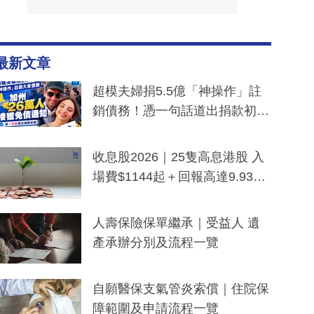
最新文章
超模夫婦捐5.5億「神操作」註
銷債務！憑一句話道出捐款初
衷：加州26萬人接獲免債通知、
一度被誤當詐騙手段
收息股2026｜25隻高息港股 入
場費$1144起＋回報高達9.93
厘！持續更新
人壽保險保單繼承｜受益人 遺
產承辦分別及流程一覽
自願醫保支氣管炎索償｜住院保
障範圍及申請流程一覽