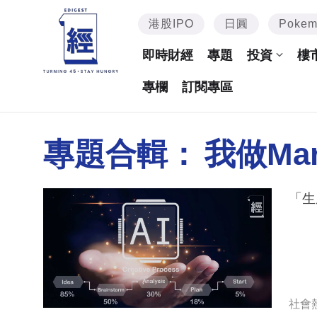
港股IPO
日圓
Poke
即時財經
專題
投資
樓
專欄
訂閱專區
專題合輯：
我做Mar
「生
社會