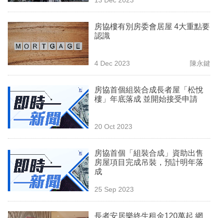
專
區
房協樓有別房委會居屋 4大重點要
認識
4 Dec 2023
陳永鍵
房協首個組裝合成長者屋「松悅
樓」年底落成 並開始接受申請
20 Oct 2023
房協首個「組裝合成」資助出售
房屋項目完成吊裝，預計明年落
成
25 Sep 2023
長者安居樂終生租金120萬起 網