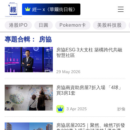
即
經一 x《華爾街日報》
時
財
港股IPO
日圓
Pokemon卡
美股科技股
經
專題合輯：
房協
專
房協ESG 3大支柱 築構跨代共融
題
智慧社區
投
29 May 2026
資
樓
房協兩資助房屋7折入場 「4球」
買3房1套
市
理
3 Apr 2025
妙倫
財
房協居屋2025｜聚然、峻然7折發
商