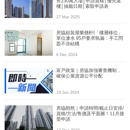
售230萬入場│申請資格│優先選
業
樓│抽籤日期│索取申請表
科
27 Mar 2025
技
房協組裝屋樂翹軒I「樓層移位」
職
單位滲水 95戶要求執漏：手工問
題不涉結構
場
6 Dec 2024
生
活
富戶政策｜房協加強審查機制，
確保公屋資源公平分配
時
事
19 Jun 2024
專
欄
房協朗然｜申請時間/截止日安排/
資格/方法/售價及平面圖！11月接
訂
受申請
閱
13 Dec 2023