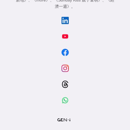
新地》
、
《more》
、
《Sunday Kiss 親子童萌》
、
《經
濟一週》
。