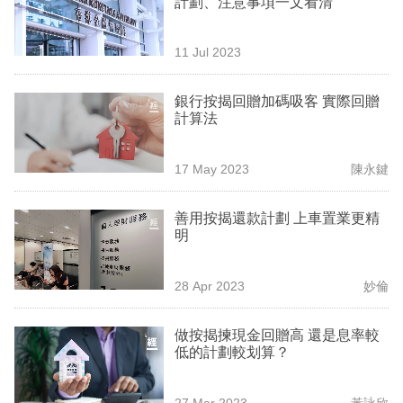
計劃、注意事項一文看清
業
科
11 Jul 2023
技
銀行按揭回贈加碼吸客 實際回贈
職
計算法
場
17 May 2023
陳永鍵
生
活
善用按揭還款計劃 上車置業更精
明
時
事
28 Apr 2023
妙倫
專
欄
做按揭揀現金回贈高 還是息率較
低的計劃較划算？
訂
閱
27 Mar 2023
黃詠欣