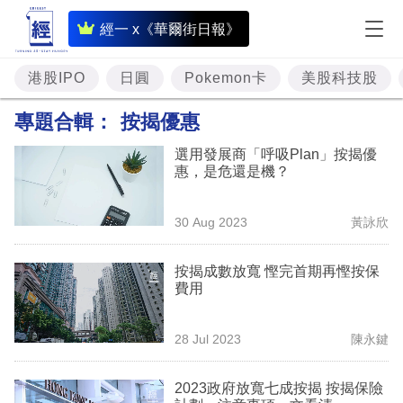
即
經一 x《華爾街日報》
時
財
港股IPO
日圓
Pokemon卡
美股科技股
經
專題合輯：
按揭優惠
專
選用發展商「呼吸Plan」按揭優
題
惠，是危還是機？
投
30 Aug 2023
黃詠欣
資
樓
按揭成數放寬 慳完首期再慳按保
費用
市
理
28 Jul 2023
陳永鍵
財
2023政府放寬七成按揭 按揭保險
商