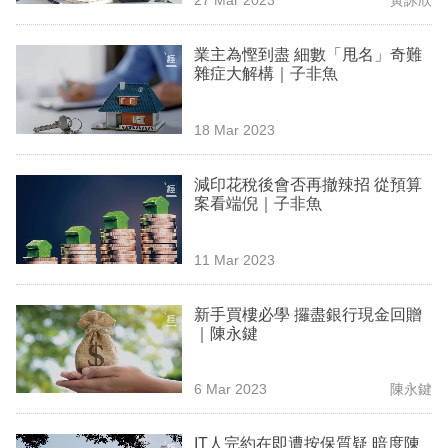
專
區
業主為慳到盡 細數「甩名」奇難
雜症大解構｜子非魚
18 Mar 2023
減印花稅後會否再撤辣招 從預算
案看端倪｜子非魚
11 Mar 2023
新手買樓必學 攞盡銀行現金回贈
｜陳永鍵
6 Mar 2023
陳永鍵
IT人完約在即遭按保質疑 暗度陳