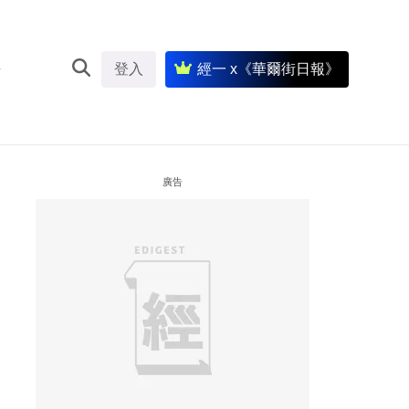
登入
經一 x《華爾街日報》
廣告