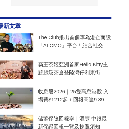
最新文章
The Club推出首個專為港企而設
「AI CMO」平台！結合社交聆
聽與廣東話大模型 助中小企數
分鐘生成「貼地」宣傳短片
霸王茶姬亞洲首家Hello Kitty主
題超級茶倉登陸灣仔利東街 推
出首創「伯爵紅茶色」Hello Kitt
y及香港限定特調系列
收息股2026｜25隻高息港股 入
場費$1212起＋回報高達9.89
厘！持續更新
儲蓄保險回報率｜滙豐 中銀最
新保證回報一覽及揀選須知