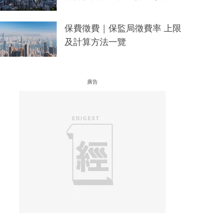
保費徵費｜保監局徵費率 上限
及計算方法一覽
廣告