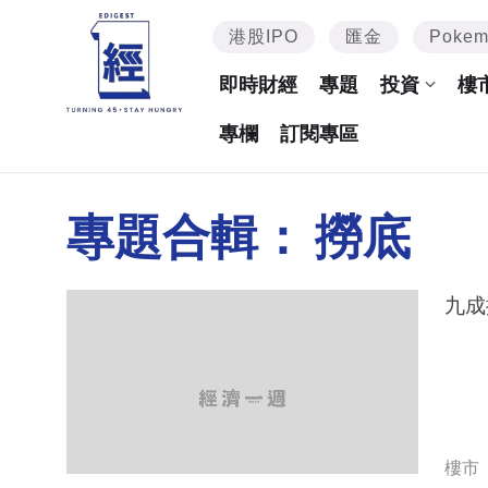
港股IPO
匯金
Poke
即時財經
專題
投資
樓
專欄
訂閱專區
專題合輯：
撈底
樓市