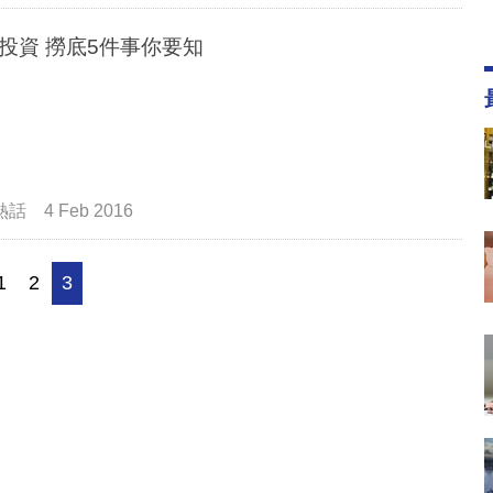
價值投資 撈底5件事你要知
熱話
4 Feb 2016
1
2
3