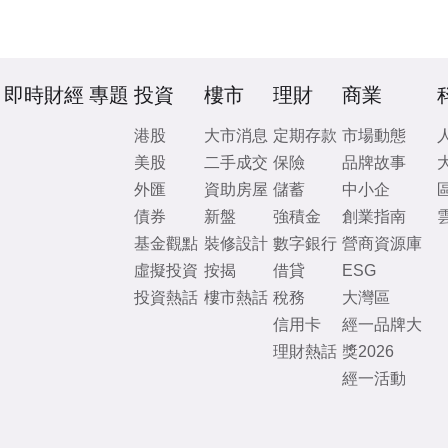
即時財經
專題
投資
樓市
理財
商業
港股
大市消息
定期存款
市場動態
美股
二手成交
保險
品牌故事
外匯
資助房屋
儲蓄
中小企
債券
新盤
強積金
創業指南
基金觀點
裝修設計
數字銀行
營商資源庫
虛擬投資
按揭
借貸
ESG
投資熱話
樓市熱話
稅務
大灣區
信用卡
經一品牌大
理財熱話
獎2026
經一活動