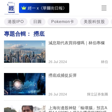
即
經一 x《華爾街日報》
時
財
港股IPO
日圓
Pokemon卡
美股科技股
經
專題合輯：
撈底
專
減息期代表買得樓嗎｜林伯專欄
題
投
26 Jul 2024
林伯
資
樓
撈底或捕捉反彈
市
理
26 Jul 2024
輝立証券集團
財
上海街邊股神疑「輸壞腦」預言A
商