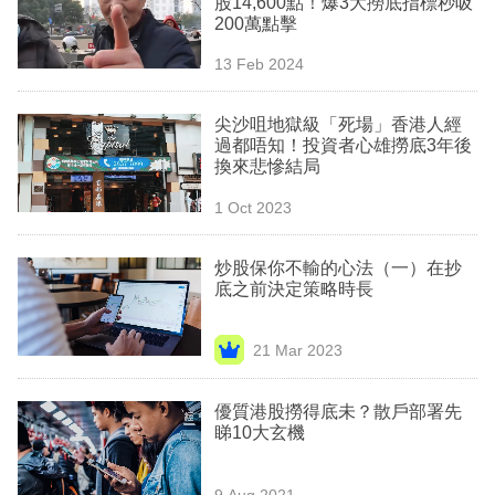
股14,600點！爆3大撈底指標秒吸
業
200萬點擊
科
13 Feb 2024
技
尖沙咀地獄級「死場」香港人經
職
過都唔知！投資者心雄撈底3年後
換來悲慘結局
場
1 Oct 2023
生
活
炒股保你不輸的心法（一）在抄
底之前決定策略時長
時
事
21 Mar 2023
專
欄
優質港股撈得底未？散戶部署先
睇10大玄機
訂
閱
9 Aug 2021