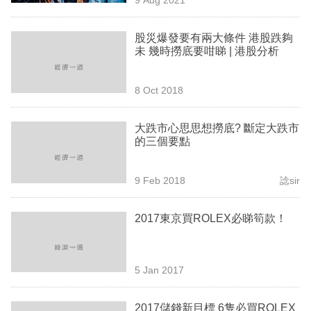
專
區
股災爆發要有兩大條件 港股跌夠
未 幾時撈底要咁睇 | 港股分析
8 Oct 2018
大跌市心思思想撈底? 斷定大跌市
的三個要點
9 Feb 2018
諗sir
2017東京買ROLEX必睇筍款！
5 Jan 2017
2017儲錢新目標 6隻必買ROLEX