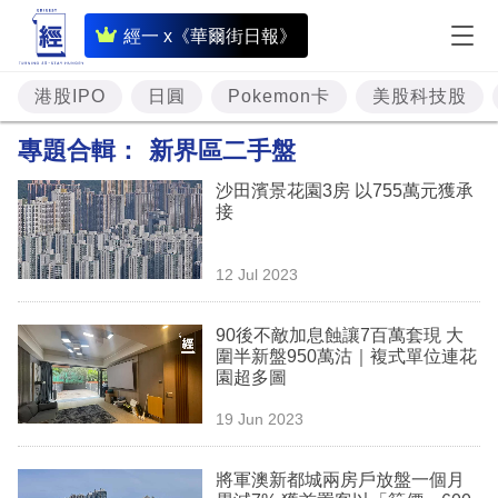
即
經一 x《華爾街日報》
時
財
港股IPO
日圓
Pokemon卡
美股科技股
經
專題合輯：
新界區二手盤
專
沙田濱景花園3房 以755萬元獲承
題
接
投
12 Jul 2023
資
樓
90後不敵加息蝕讓7百萬套現 大
圍半新盤950萬沽｜複式單位連花
市
園超多圖
理
19 Jun 2023
財
將軍澳新都城兩房戶放盤一個月
商