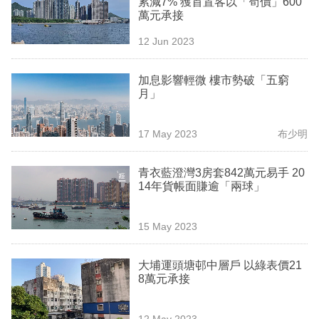
累減7% 獲首置客以「筍價」600
業
萬元承接
科
12 Jun 2023
技
加息影響輕微 樓市勢破「五窮
職
月」
場
17 May 2023
布少明
生
活
青衣藍澄灣3房套842萬元易手 20
14年貨帳面賺逾「兩球」
時
事
15 May 2023
專
欄
大埔運頭塘邨中層戶 以綠表價21
8萬元承接
訂
閱
12 May 2023