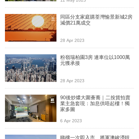
專
區
同區分支家庭購荃灣愉景新城2房
減價21萬成交
28 Apr 2023
粉嶺瑞柏園3房 連車位以1000萬
元獲承接
28 Apr 2023
90後炒燶大圍薈蕎｜二按貨拍賣
業主急套現：加息供唔起樓！獨
家多圖
6 Apr 2023
睇樓一次即入市 將軍澳峻瀅靚