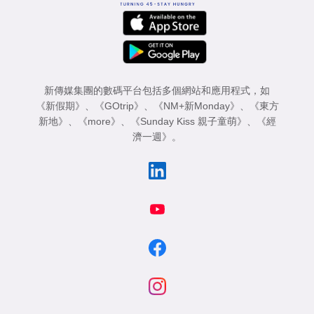
新傳媒集團的數碼平台包括多個網站和應用程式，如
《新假期》
、
《GOtrip》
、
《NM+新Monday》
、
《東方
新地》
、
《more》
、
《Sunday Kiss 親子童萌》
、
《經
濟一週》
。