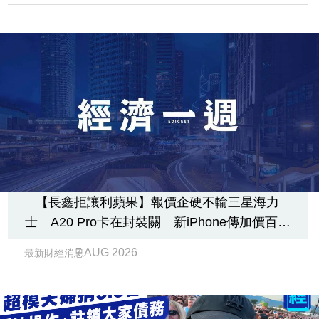
【長鑫拒讓利蘋果】報價企硬不輸三星海力
士 A20 Pro卡在封裝關 新iPhone傳加價百幾
美元
7 AUG 2026
最新財經消息