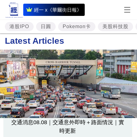
即
經一 x《華爾街日報》
時
財
港股IPO
日圓
Pokemon卡
美股科技股
經
Latest Articles
專
題
投
資
樓
市
理
財
交通消息08.08｜交通意外即時＋路面情況｜實
時更新
商