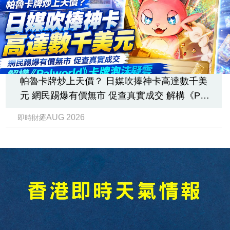
帕魯卡牌炒上天價？ 日媒吹捧神卡高達數千美
元 網民踢爆有價無市 促查真實成交 解構《Pal
world》卡牌泡沫疑雲
7 AUG 2026
即時財經