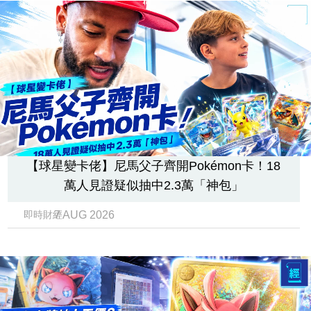
專
區
【球星變卡佬】尼馬父子齊開Pokémon卡！18
萬人見證疑似抽中2.3萬「神包」
7 AUG 2026
即時財經