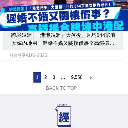
跨境婚姻│「港港婚姻」大落後、月均844宗港
女嫁內地男！遲婚不婚又關樓價事？高鐵撮合
跨境中港配
7 AUG 2026
社會熱話
1
2
3
…
9,558
BACK TO TOP