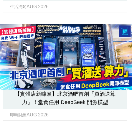
業
8 AUG 2026
生活消閒
科
技
職
場
生
活
時
事
【實體店新噱頭】北京酒吧首創「買酒送算
專
力」！堂食任用 DeepSeek 開源模型
欄
7 AUG 2026
即時財經
訂
閱