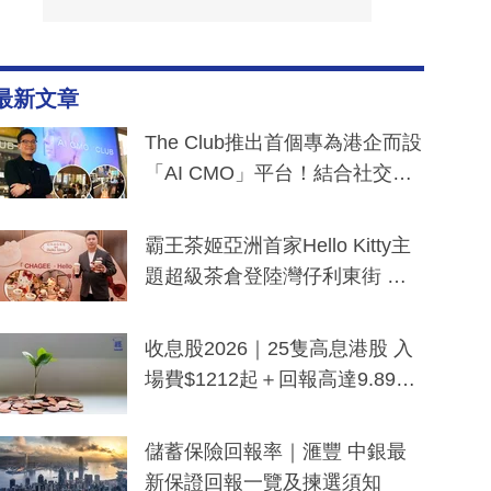
最新文章
The Club推出首個專為港企而設
「AI CMO」平台！結合社交聆
聽與廣東話大模型 助中小企數
分鐘生成「貼地」宣傳短片
霸王茶姬亞洲首家Hello Kitty主
題超級茶倉登陸灣仔利東街 推
出首創「伯爵紅茶色」Hello Kitt
y及香港限定特調系列
收息股2026｜25隻高息港股 入
場費$1212起＋回報高達9.89
厘！持續更新
儲蓄保險回報率｜滙豐 中銀最
新保證回報一覽及揀選須知