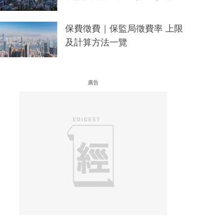
保費徵費｜保監局徵費率 上限
及計算方法一覽
廣告