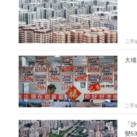
二手
大埔
二手
「沙
變5