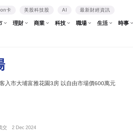
mon卡
美股科技股
AI
最新財經資訊
市
理財
商業
科技
職場
生活
時事
場
客入市大埔富雅花園3房 以自由市場價600萬元
成交
2 Dec 2024