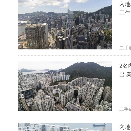
內地
工作
二手
2名
出 
二手
內地