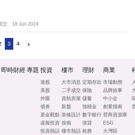
成交
18 Jun 2024
2
3
4
即時財經
專題
投資
樓市
理財
商業
港股
大市消息
定期存款
市場動態
美股
二手成交
保險
品牌故事
外匯
資助房屋
儲蓄
中小企
債券
新盤
強積金
創業指南
基金觀點
裝修設計
數字銀行
營商資源庫
虛擬投資
按揭
借貸
ESG
投資熱話
樓市熱話
稅務
大灣區