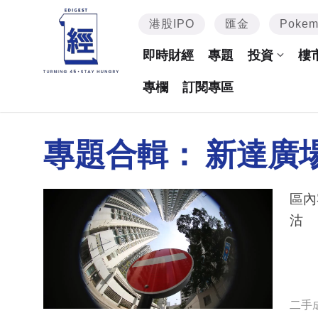
港股IPO
匯金
Poke
即時財經
專題
投資
樓
專欄
訂閱專區
專題合輯：
新達廣
區內
沽
二手