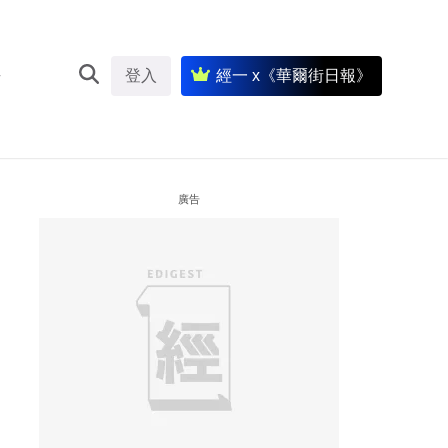
登入
經一 x《華爾街日報》
廣告