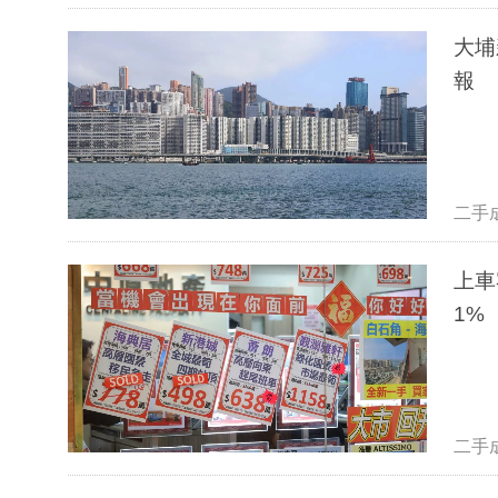
大埔
報
二手
上車
1%
二手