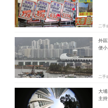
二手
外區
便小
二手
大埔
主持