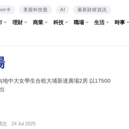
mon卡
美股科技股
AI
最新財經資訊
市
理財
商業
科技
職場
生活
時事
場
內地中大女學生合租大埔新達廣場2房 以17500
出
成交
24 Jul 2025