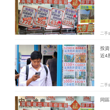
二手
投資
近4
二手
同區