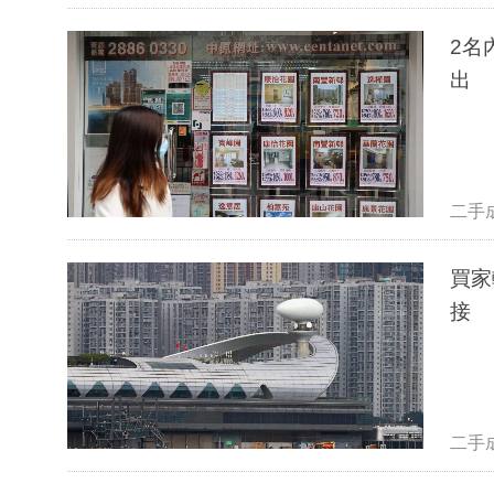
2名
出
二手
買家
接
二手