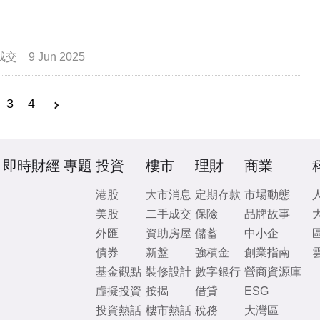
成交
9 Jun 2025
3
4
即時財經
專題
投資
樓市
理財
商業
港股
大市消息
定期存款
市場動態
美股
二手成交
保險
品牌故事
外匯
資助房屋
儲蓄
中小企
債券
新盤
強積金
創業指南
基金觀點
裝修設計
數字銀行
營商資源庫
虛擬投資
按揭
借貸
ESG
投資熱話
樓市熱話
稅務
大灣區