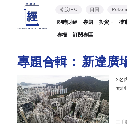
港股IPO
日圓
Poke
即時財經
專題
投資
樓
專欄
訂閱專區
專題合輯：
新達廣
2名
元租
二手