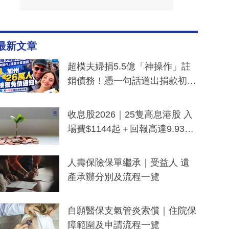
最新文章
超模夫婦捐5.5億「神操作」註
銷債務！憑一句話道出捐款初
衷：加州26萬人接獲免債通知、
一度被誤當詐騙手段
收息股2026｜25隻高息港股 入
場費$1144起＋回報高達9.93
厘！持續更新
人壽保險保單繼承｜受益人 遺
產承辦分別及流程一覽
自願醫保支氣管炎索償｜住院保
障範圍及申請流程一覽