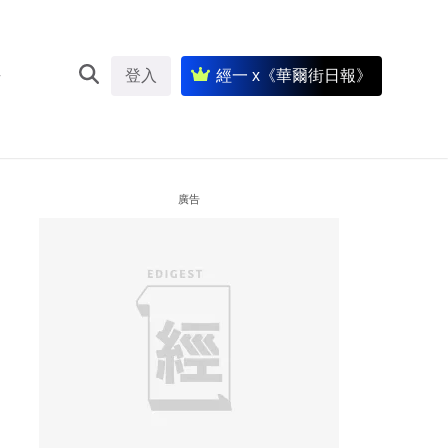
登入
經一 x《華爾街日報》
廣告