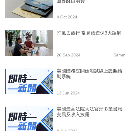
遊要醒目消費
業
科
4 Oct 2024
技
打風去旅行 常見旅遊保3大誤解
職
場
20 Sep 2024
Sammi
生
活
美國國務院開始測試線上護照續
期系統
時
事
13 Jun 2024
專
欄
美國最高法院大法官涉多筆書籍
交易及收入披露
訂
閱
8 Jun 2024