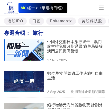
即
經一 x《華爾街日報》
時
財
港股IPO
日圓
Pokemon卡
美股科技股
經
專題合輯：
旅行
專
中國外交部日本旅行警告：澳門
題
航空推免費改期退票 旅遊局提醒
澳門居民提高警惕
投
17 Nov 2025
資
樓
數位遊牧 開啟邊工作邊旅行自由
生活
市
理
2 Sep 2025
樹洞香港企業顧問團隊
財
銀行增港元海外簽賬收費 計劃外
商