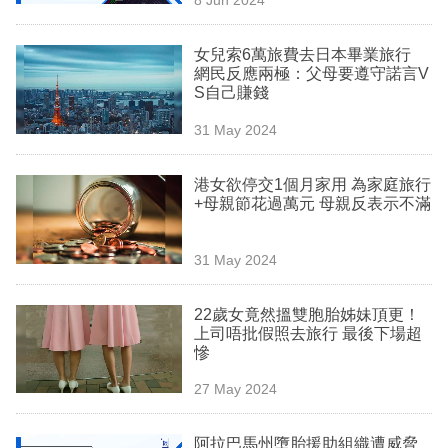
專
區
女兒索6萬旅費去日本畢業旅行
網民反應兩極：父母要遵守諾言V
S自己賺錢
31 May 2024
港女欲停交1個月家用 為家庭旅行
+母親節花過萬元 母親反表示不滿
31 May 2024
22歲女竟然搵雙胞胎姊妹頂更！
上司唔批假照去旅行 最後下場超
慘
27 May 2024
阿拉巴馬州墮胎援助組織遭威脅