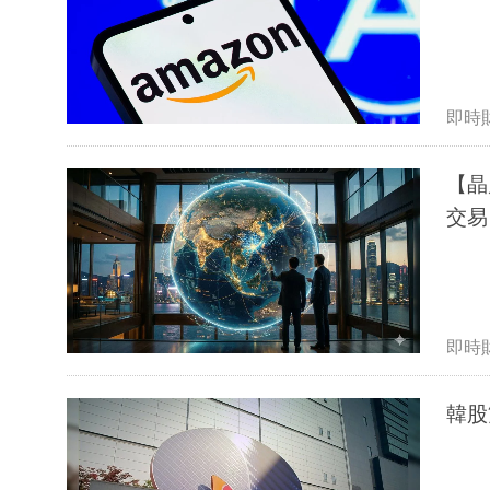
即時
【晶
交易
即時
韓股