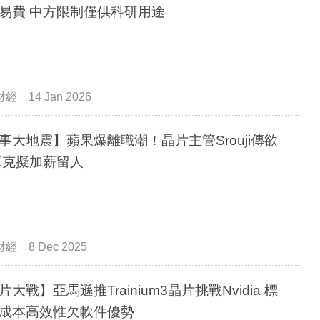
易費 中方限制僅供科研用途
財經
14 Jan 2026
事大地震】蘋果爆離職潮！晶片主管Srouji傳欲
庫克擬加薪留人
財經
8 Dec 2025
片大戰】亞馬遜推Trainium3晶片挑戰Nvidia 標
成本高效惟欠軟件優勢