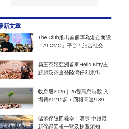
最新文章
The Club推出首個專為港企而設
「AI CMO」平台！結合社交聆
聽與廣東話大模型 助中小企數
分鐘生成「貼地」宣傳短片
霸王茶姬亞洲首家Hello Kitty主
題超級茶倉登陸灣仔利東街 推
出首創「伯爵紅茶色」Hello Kitt
y及香港限定特調系列
收息股2026｜25隻高息港股 入
場費$1212起＋回報高達9.89
厘！持續更新
儲蓄保險回報率｜滙豐 中銀最
新保證回報一覽及揀選須知