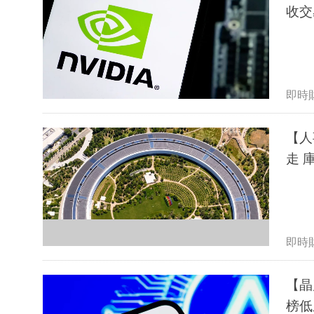
收交
即時
【人
走 
即時
【晶
榜低