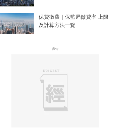
保費徵費｜保監局徵費率 上限
及計算方法一覽
廣告