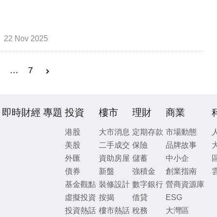
22 Nov 2025
3
…
7
即時財經
專題
投資
樓市
理財
商業
港股
大市消息
定期存款
市場動態
美股
二手成交
保險
品牌故事
外匯
資助房屋
儲蓄
中小企
債券
新盤
強積金
創業指南
基金觀點
裝修設計
數字銀行
營商資源庫
虛擬投資
按揭
借貸
ESG
投資熱話
樓市熱話
稅務
大灣區