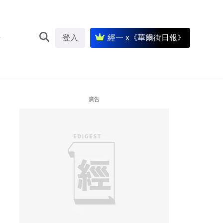
登入
經一 x《華爾街日報》
廣告