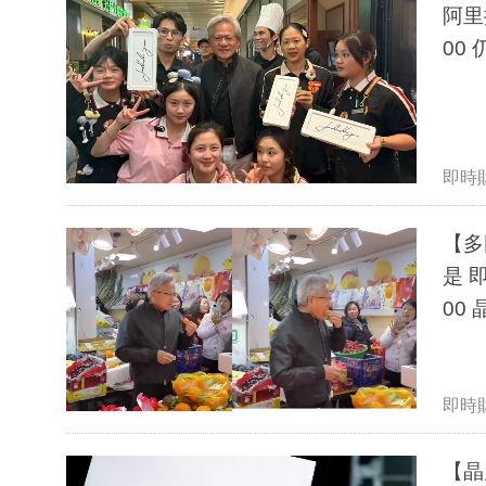
阿里
00
即時
【多
是 
00 
即時
【晶