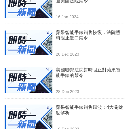
避美國法院禁令
業
科
16 Jan 2024
技
蘋果智能手錶銷售恢復，法院暫
職
時阻止進口禁令
場
28 Dec 2023
生
活
美國聯邦法院暫時阻止對蘋果智
能手錶的禁令
時
事
28 Dec 2023
專
欄
蘋果智能手錶銷售風波：4大關鍵
點解析
訂
閱
19 Dec 2023