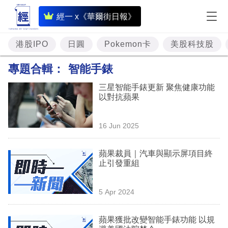
即
經一 x《華爾街日報》
時
財
港股IPO
日圓
Pokemon卡
美股科技股
經
專題合輯：
智能手錶
專
三星智能手錶更新 聚焦健康功能
題
以對抗蘋果
投
16 Jun 2025
資
樓
蘋果裁員｜汽車與顯示屏項目終
止引發重組
市
理
5 Apr 2024
財
蘋果獲批改變智能手錶功能 以規
商