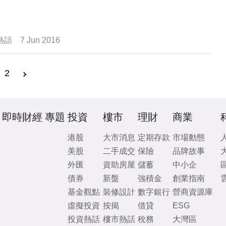
熱話
7 Jun 2016
2
即時財經
專題
投資
樓市
理財
商業
港股
大市消息
定期存款
市場動態
美股
二手成交
保險
品牌故事
外匯
資助房屋
儲蓄
中小企
債券
新盤
強積金
創業指南
基金觀點
裝修設計
數字銀行
營商資源庫
虛擬投資
按揭
借貸
ESG
投資熱話
樓市熱話
稅務
大灣區