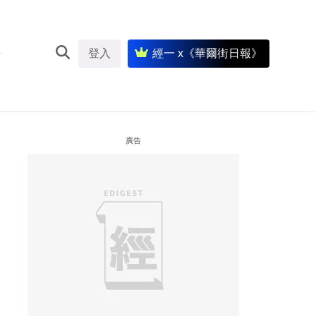
登入
經一 x《華爾街日報》
廣告