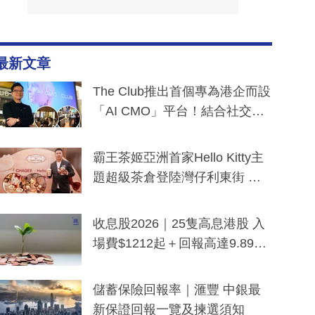
最新文章
The Club推出首個專為港企而設
「AI CMO」平台！結合社交聆
聽與廣東話大模型 助中小企數
分鐘生成「貼地」宣傳短片
霸王茶姬亞洲首家Hello Kitty主
題超級茶倉登陸灣仔利東街 推
出首創「伯爵紅茶色」Hello Kitt
y及香港限定特調系列
收息股2026｜25隻高息港股 入
場費$1212起＋回報高達9.89
厘！持續更新
儲蓄保險回報率｜滙豐 中銀最
新保證回報一覽及揀選須知