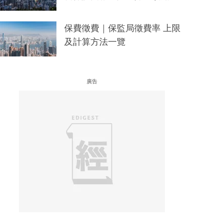
保費徵費｜保監局徵費率 上限
及計算方法一覽
廣告