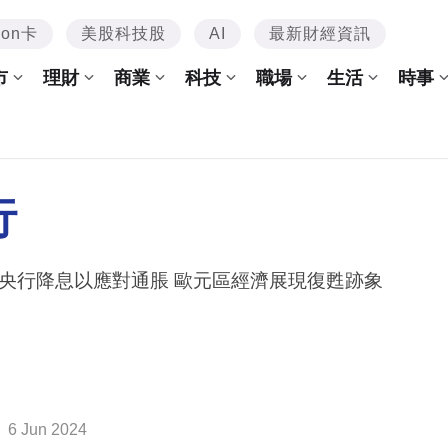
mon卡
美股科技股
AI
最新財經資訊
市
理財
商業
科技
職場
生活
時事
行
央行降息以應對通脹 歐元區經濟展現復甦跡象
6 Jun 2024