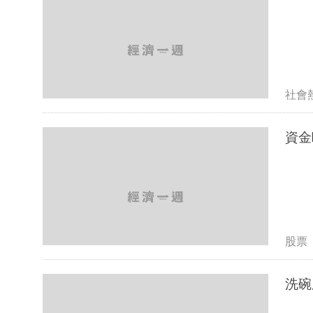
社會
資金
股票