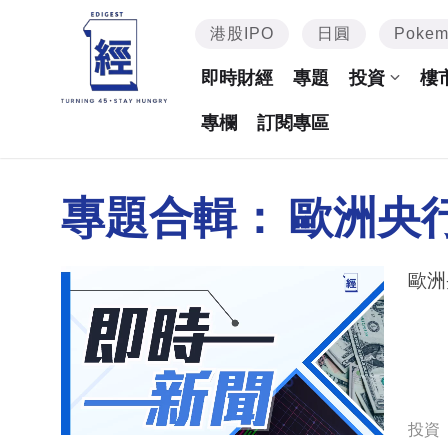
港股IPO
日圓
Poke
即時財經
專題
投資
樓
專欄
訂閱專區
專題合輯：
歐洲央
歐洲
投資