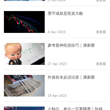
專
區
墨守成規是投資大敵
4 Dec 2023
潘家榮
參考股神投資技巧｜潘家榮
27 Apr 2023
潘家榮
外遊前未必須沽貨｜潘家榮
19 Apr 2023
止蝕位、倉位一定要睇實！短線