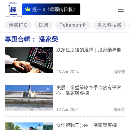
即
經一 x《華爾街日報》
時
財
港股IPO
日圓
Pokemon卡
美股科技股
經
專題合輯：
潘家榮
專
跌穿位之後的選擇｜潘家榮專欄
題
投
26 Apr 2024
潘家榮
資
樓
美股︳全盤策略在手自然有平常
心︳潘家榮專欄
市
理
12 Apr 2024
潘家榮
財
汰弱留強三步曲｜潘家榮專欄
商