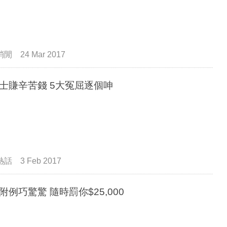
消閒
24 Mar 2017
士賺辛苦錢 5大冤屈逐個呻
熱話
3 Feb 2017
附例巧驚驚 隨時罰你$25,000