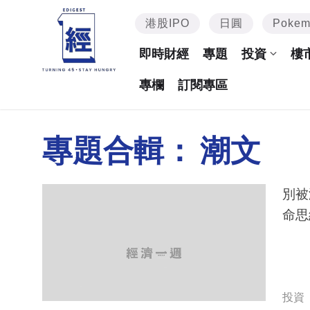
港股IPO
日圓
Poke
即時財經
專題
投資
樓
專欄
訂閱專區
專題合輯：
潮文
別被
命思
投資