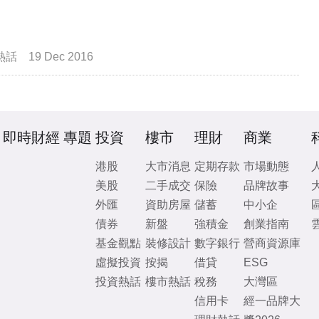
熱話
19 Dec 2016
即時財經
專題
投資
樓市
理財
商業
港股
大市消息
定期存款
市場動態
美股
二手成交
保險
品牌故事
外匯
資助房屋
儲蓄
中小企
債券
新盤
強積金
創業指南
基金觀點
裝修設計
數字銀行
營商資源庫
虛擬投資
按揭
借貸
ESG
投資熱話
樓市熱話
稅務
大灣區
信用卡
經一品牌大