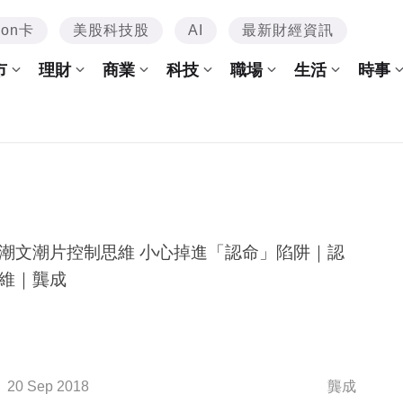
mon卡
美股科技股
AI
最新財經資訊
市
理財
商業
科技
職場
生活
時事
潮文潮片控制思維 小心掉進「認命」陷阱｜認
維｜龔成
20 Sep 2018
龔成