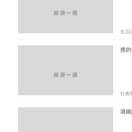
生活
揸的
社會
港鐵