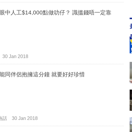
眼中人工$14,000點做叻仔？ 識搵錢唔一定靠
30 Jan 2018
放工能同伴侶抱擁這分鐘 就要好好珍惜
熱話
30 Jan 2018