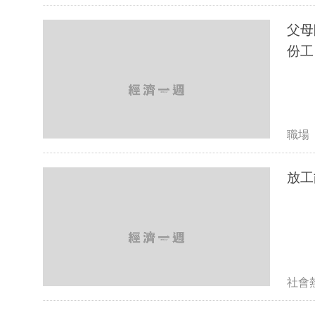
父母
份工
職場
社會