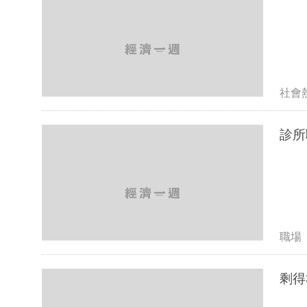
社會
診所
職場
剩得