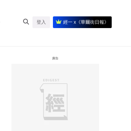
登入
經一 x《華爾街日報》
廣告