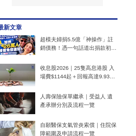
最新文章
超模夫婦捐5.5億「神操作」註
銷債務！憑一句話道出捐款初
衷：加州26萬人接獲免債通知、
一度被誤當詐騙手段
收息股2026｜25隻高息港股 入
場費$1144起＋回報高達9.93
厘！持續更新
人壽保險保單繼承｜受益人 遺
產承辦分別及流程一覽
自願醫保支氣管炎索償｜住院保
障範圍及申請流程一覽