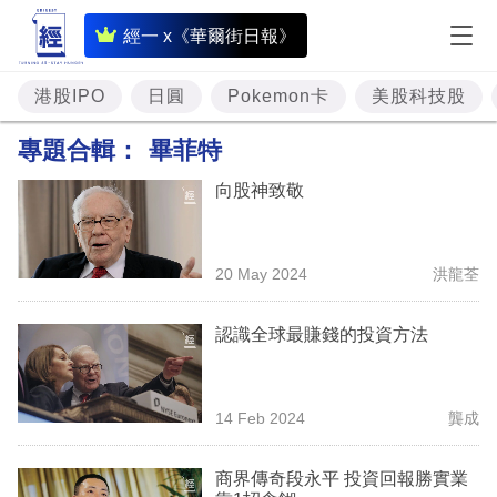
即
經一 x《華爾街日報》
時
財
港股IPO
日圓
Pokemon卡
美股科技股
經
專題合輯：
畢菲特
專
向股神致敬
題
投
20 May 2024
洪龍荃
資
樓
認識全球最賺錢的投資方法
市
理
14 Feb 2024
龔成
財
商界傳奇段永平 投資回報勝實業
商