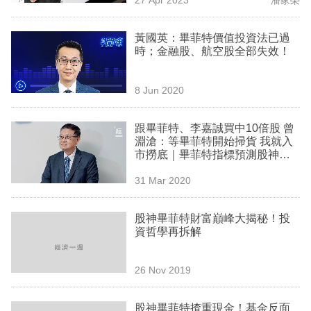
專
區
黃國英：畢菲特價值投資法已過
時；金融股、航空股全部失效！
8 Jun 2020
跟畢菲特、李嘉誠買中10倍股 曾
淵滄：等畢菲特開始掃貨 我就入
市撈底｜畢菲特指標預測股神入
市時機
31 Mar 2020
股神畢菲特財富巔峰大揭秘！投
資哲學再拆解
26 Nov 2019
股神畢菲特揸重現金！基金反面