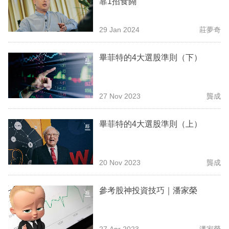
靠1招食餬
業
科
29 Jan 2024
莊夢奇
技
畢菲特的4大選股準則（下）
職
場
27 Nov 2023
龔成
生
活
畢菲特的4大選股準則（上）
時
事
20 Nov 2023
龔成
專
欄
參考股神投資技巧｜潘家榮
訂
閱
27 Apr 2023
潘家榮