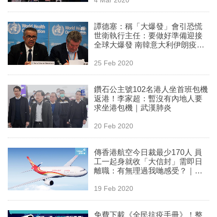
專
區
譚德塞：稱「大爆發」會引恐慌
世衛執行主任：要做好準備迎接
全球大爆發 南韓意大利伊朗疫情
急轉直下｜武漢肺炎
25 Feb 2020
鑽石公主號102名港人坐首班包機
返港！李家超：暫沒有內地人要
求坐港包機｜武漢肺炎
20 Feb 2020
傳香港航空今日裁最少170人 員
工一起身就收「大信封」需即日
離職：有無理過我哋感受？｜武
漢肺炎
19 Feb 2020
免費下載《全民抗疫手冊》！整