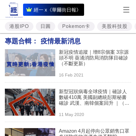
即
經一 x《華爾街日報》
時
財
港股IPO
日圓
Pokemon卡
美股科技股
經
專題合輯：
疫情最新消息
專
新冠疫情追蹤｜增8宗個案 3宗源
題
頭不明 葵涌消防局消防隊目確診
（不斷更新）
投
16 Feb 2021
資
樓
新型冠狀病毒全球疫情｜確診人
數破410萬 美國副總統彭斯秘書
市
確診 武漢、南韓個案回升 ｜（即
時更新）新型肺炎疫情、確診個
理
11 May 2020
案
財
Amazon 4月起停向公眾銷售口罩
商