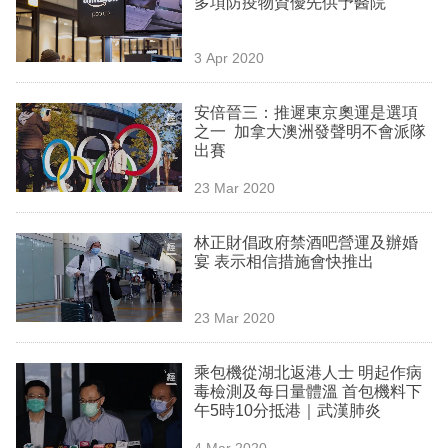
多項防疫物資優先供予醫院
業
科
3 Apr 2020
技
安倍晉三：推遲東京奧運是選項
職
之一 加拿大澳洲發聲明不會派隊
出賽
場
23 Mar 2020
生
活
林正財倡政府禁酒吧營運及辦婚
宴 表示相信措施會快推出
時
事
23 Mar 2020
專
欄
乘包機從湖北返港人士 明起作病
毒檢測及每日量體溫 首包機料下
訂
午5時10分抵港｜武漢肺炎
閱
4 Mar 2020