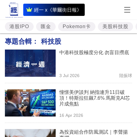
即
經一 x《華爾街日報》
時
財
港股IPO
匯金
Pokemon卡
美股科技股
經
專題合輯：
科技股
專
中港科技股極度分化 勿盲目撈底
題
投
3 Jul 2026
陸振球
資
樓
憧憬美伊談判 納指連升11日破
頂！特斯拉狂飆7.6% 馬斯克AI芯
市
片成焦點
理
16 Apr 2026
財
為投資組合作防風測試｜李聲揚
商