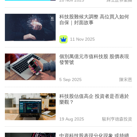
專
區
科技股難候大調整 高位買入如何
自保｜封面故事
11 Nov 2025
個別萬億元市值科技股 股價表現
發警號
5 Sep 2025
陳宋恩
科技股估值高企 投資者是否過於
樂觀？
19 Aug 2025
駿利亨德森投資
中資科技股表現分化現象 或持續