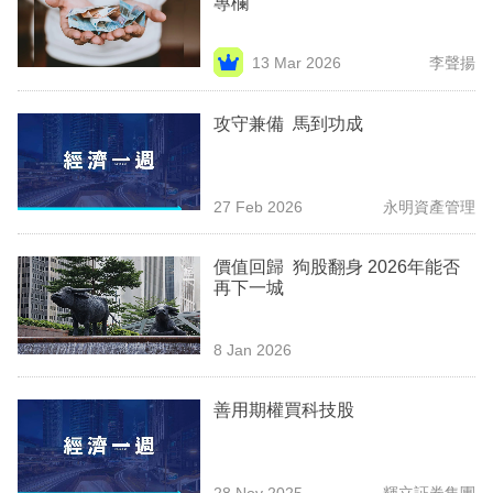
專欄
業
科
13 Mar 2026
李聲揚
技
攻守兼備 馬到功成
職
場
27 Feb 2026
永明資產管理
生
活
價值回歸 狗股翻身 2026年能否
再下一城
時
事
8 Jan 2026
專
欄
善用期權買科技股
訂
閱
28 Nov 2025
輝立証券集團