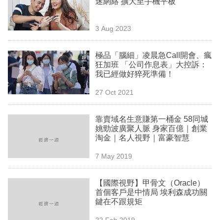
迷網絡 擴大至手機平板
業
科
3 Aug 2023
技
極品「腦細」凌晨急Call開會、瘋
職
狂加班 「公司作息表」大控訴：
我已經做好猝死準備！
場
27 Oct 2021
生
活
靠賣域名生意賺第一桶金 58同城
姚勁波廣聚人脈 身家百億｜創業
時
淘金｜名人視野｜富豪智慧
事
7 May 2019
專
欄
【國際視野】甲骨文（Oracle）
首個客戶是中情局 埃利森成功關
訂
鍵在不跟規矩
閱
22 Feb 2019