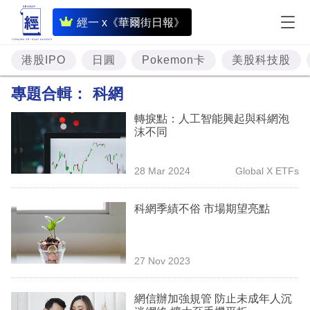
即
經一 x《華爾街日報》
時
財
港股IPO
日圓
Pokemon卡
美股科技股
經
專題合輯：
科網
專
轉捩點：人工智能興起與科網泡
題
沫不同
投
28 Mar 2024
Global X ETFs
資
樓
科網季績不俗 市場期望亮點
市
理
27 Nov 2023
財
網信辦加強規管 防止未成年人沉
商