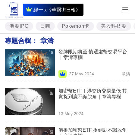
即
經一 x《華爾街日報》
時
財
港股IPO
日圓
Pokemon卡
美股科技股
經
專題合輯：
章濤
專
發牌限期將至 慎選虛幣交易平台
題
｜章濤專欄
投
27 May 2024
章濤
資
樓
加密幣ETF︳港交所交易量低 其
實捉到鹿不識脫角｜章濤專欄
市
理
13 May 2024
財
港推加密幣ETF 捉到鹿不識脫角
商