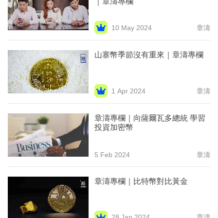
｜章濤專欄
業
科
10 May 2024
章濤
技
山寨幣季節沒有重來｜章濤專欄
職
場
1 Apr 2024
章濤
生
活
章濤專欄｜向薩爾瓦多總統 學習
投資加密幣
時
事
5 Feb 2024
章濤
專
欄
章濤專欄｜比特幣對比黃金
訂
閱
28 Jan 2024
章濤