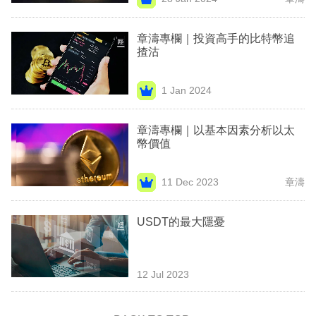
專
區
章濤專欄｜投資高手的比特幣追
揸沽
1 Jan 2024
章濤專欄｜以基本因素分析以太
幣價值
11 Dec 2023
章濤
USDT的最大隱憂
12 Jul 2023