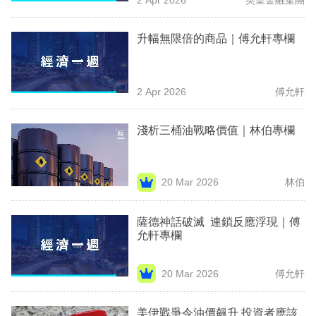
專
區
升幅無限倍的商品｜傅允軒專欄
2 Apr 2026
傅允軒
淺析三桶油戰略價值｜林伯專欄
20 Mar 2026
林伯
薩德神話破滅 連鎖反應浮現｜傅
允軒專欄
20 Mar 2026
傅允軒
美伊戰爭令油價飆升 投資者應該