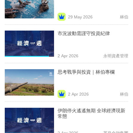
業
科
29 May 2026
林伯
技
市況波動需謹守投資紀律
職
場
2 Apr 2026
永明資產管理
生
活
思考戰爭與投資｜林伯專欄
時
事
2 Apr 2026
林伯
專
欄
伊朗停火遙遙無期 全球經濟現新
常態
訂
閱
2 Apr 2026
英皇金融集團