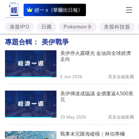
即
經一 x《華爾街日報》
時
財
港股IPO
日圓
Pokemon卡
美股科技股
經
專題合輯：
美伊戰爭
專
美伊停火露曙光 金油與全球經濟
題
走向
投
5 Jun 2026
英皇金融集團
資
樓
美伊傳達成協議 金價重返4,500美
元
市
理
29 May 2026
英皇金融集團
財
戰事未完匯海縱橫｜林伯專欄
商