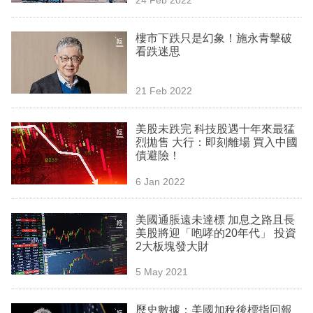
專
區
樓市下跌只是幻象！施永青擊破
看跌迷思
21 Feb 2022
美股未跌完 科技股遇十年來最猛
烈拋售 大行：即刻離場 買入中國
債避險！
6 Jan 2022
美國通脹遠未達標 加息之路且長
美股將迎「咆哮的20年代」 投資
2大板塊發大財
5 May 2021
歷史數據：美國加稅後標指回報