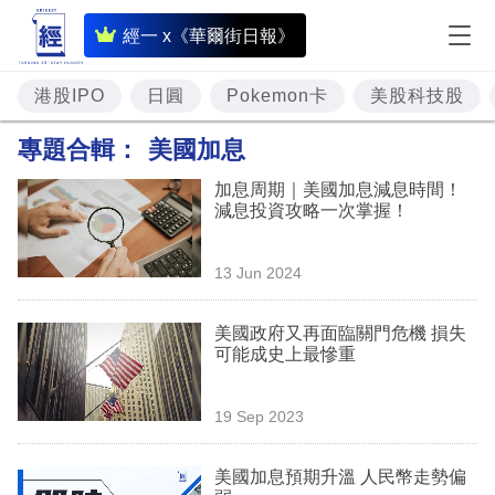
即
經一 x《華爾街日報》
時
財
港股IPO
日圓
Pokemon卡
美股科技股
經
專題合輯：
美國加息
專
加息周期｜美國加息減息時間！
題
減息投資攻略一次掌握！
投
13 Jun 2024
資
樓
美國政府又再面臨關門危機 損失
可能成史上最慘重
市
理
19 Sep 2023
財
美國加息預期升溫 人民幣走勢偏
商