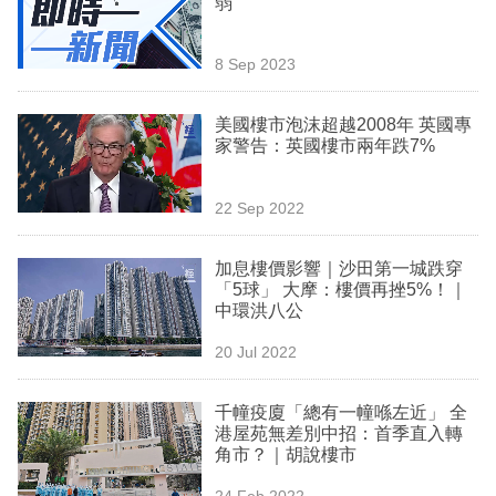
弱
業
科
8 Sep 2023
技
美國樓市泡沫超越2008年 英國專
職
家警告：英國樓市兩年跌7%
場
22 Sep 2022
生
活
加息樓價影響｜沙田第一城跌穿
「5球」 大摩：樓價再挫5%！｜
時
中環洪八公
事
20 Jul 2022
專
欄
千幢疫廈「總有一幢喺左近」 全
港屋苑無差別中招：首季直入轉
訂
角市？｜胡說樓市
閱
24 Feb 2022