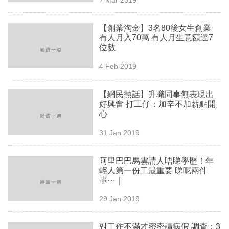
專
區
【創業淘金】3名80後女生創業
有人月入70萬 有人月生意額達7
位數
4 Feb 2019
【網民熱話】升職同事無表現出
好興奮 打工仔：加辛不加薪點開
心
31 Jan 2019
阿里巴巴馬雲請人唔睇學歷！年
輕人第一份工最重要 睇呢兩件
事⋯｜
29 Jan 2019
對工作不滿才密密請病假 調查：3