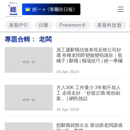
即
經一 x《華爾街日報》
時
財
港股IPO
日圓
Pokemon卡
美股科技股
經
專題合輯：
老闆
專
員工遞辭職信後表現反映公司好
題
壞 有種老闆即變臉變唔識你｜藍
橘子 | 辭職 | 職場技巧 | 經一專欄
投
16 Apr 2019
資
樓
月入30K 工作量少 3年都不加人
工 走唔走好 「炒股正職 呢份副
市
業」 | 網民熱話
理
15 Apr 2019
財
想辭職就豁出去 毋須跟老闆講感
商