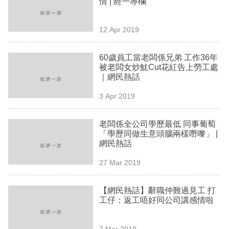
情 | 經一專欄
業
科
12 Apr 2019
技
60歲員工當老闆係兄弟 工作36年
職
被老闆女炒魷Cut花紅告上勞工處
｜網民熱話
場
3 Apr 2019
生
活
老闆係全公司學歷最低 同事葡萄
「學歷同做生意頭腦兩樣嘢嚟」 |
時
網民熱話
事
27 Mar 2019
專
欄
【網民熱話】辭職仲難過見工 打
工仔：返工唔好同公司講感情啦
訂
閱
7 Mar 2019