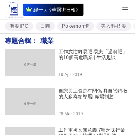
即
經一 x《華爾街日報》
時
財
港股IPO
日圓
Pokemon卡
美股科技股
經
專題合輯：
職業
專
工作愈忙愈易肥 易患「過勞肥」
題
的10個高危職業 | 生活趣談
投
19 Apr 2019
資
樓
自戀與工資是有關係 具自戀特徵
的人多為領導層| 職場制勝
市
理
28 Mar 2019
財
工作重複又無意義 7種乏味行業
商