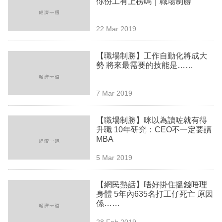
你份工有上榜嗎｜職場制勝
業
科
22 Mar 2019
技
【職場制勝】工作自動化將成大
職
勢 將來最需要的技能是……
場
7 Mar 2019
生
活
【職場制勝】咪以為讀咗就有得
升職 10年研究：CEO不一定要讀
時
MBA
事
5 Mar 2019
專
欄
【網民熱話】唔好掛住搵錢唔理
身體 5年內635名打工仔死亡 原因
訂
係……
閱
28 Feb 2019