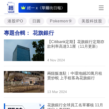
即
經一 x《華爾街日報》
時
財
港股IPO
日圓
Pokemon卡
美股科技股
經
專題合輯：
花旗銀行
專
【Citibank定期】花旗銀行定期存
題
款利率高達3.1厘（11月更新）
投
4 Nov 2024
資
樓
兩餸飯進駐︳中環地鋪20萬月租
賣炒蜆 上手租客為花旗銀行
市
理
13 Mar 2024
財
花旗銀行全球員工名單審核 11月
商