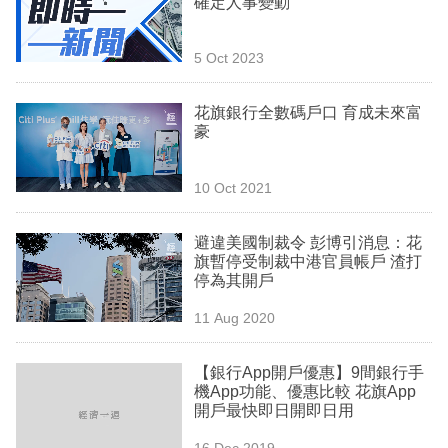
確定人事變動
業
科
5 Oct 2023
技
花旗銀行全數碼戶口 育成未來富
職
豪
場
10 Oct 2021
生
活
避違美國制裁令 彭博引消息：花
旗暫停受制裁中港官員帳戶 渣打
時
停為其開戶
事
11 Aug 2020
專
欄
【銀行App開戶優惠】9間銀行手
機App功能、優惠比較 花旗App
訂
開戶最快即日開即日用
閱
16 Dec 2019