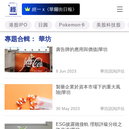
即
經一 x《華爾街日報》
時
財
港股IPO
日圓
Pokemon卡
美股科技股
經
專題合輯：
華坊
專
廣告牌的應用與價值|華坊
題
投
8 Jun 2023
華坊諮詢評估
資
樓
製藥企業於資本市場下的重大風
險|華坊
市
理
30 May 2023
華坊諮詢評估
財
ESG披露雖接軌 理順評級分歧之
商