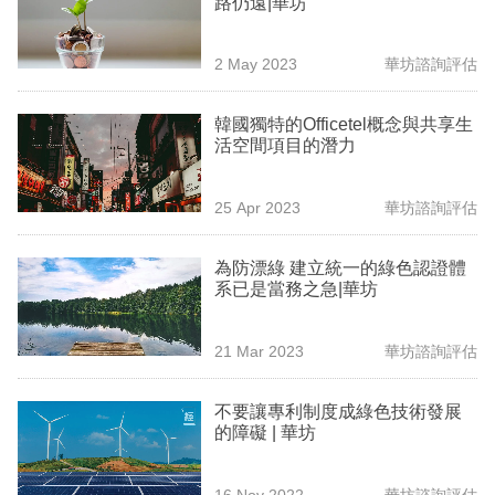
路仍遠|華坊
業
科
2 May 2023
華坊諮詢評估
技
韓國獨特的Officetel概念與共享生
職
活空間項目的潛力
場
25 Apr 2023
華坊諮詢評估
生
活
為防漂綠 建立統一的綠色認證體
系已是當務之急|華坊
時
事
21 Mar 2023
華坊諮詢評估
專
欄
不要讓專利制度成綠色技術發展
的障礙 | 華坊
訂
閱
16 Nov 2022
華坊諮詢評估