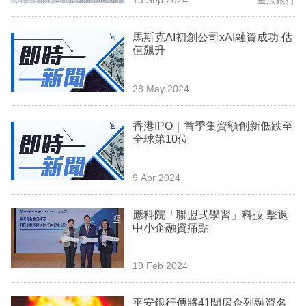
專
區
馬斯克AI初創公司xAI融資成功 估
值飆升
28 May 2024
香港IPO｜首季集資額創新低跌至
全球第10位
9 Apr 2024
應科院「聯盟式學習」科技 擊退
中小企融資痛點
19 Feb 2024
平安銀行傳將41間房企列融資名