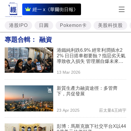
即
經一 x《華爾街日報》
時
財
港股IPO
日圓
Pokemon卡
美股科技股
經
專題合輯：
融資
專
港鐵純利跌6.9% 經常利潤插水2
題
2% 日日搭車都要蝕？指惡劣天氣
導致收入損失 管理層自爆未來要
投
融資
13 Mar 2026
資
樓
新質生產力融資途徑：多管齊
下，共促發展
市
理
23 Apr 2025
莊太量&王綺宇
財
彭博：馬斯克旗下社交平台X以44
商