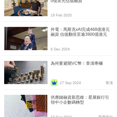
0億美元估值融資
業
科
19 Feb 2025
技
外電：馬斯克xAI完成468億港元
職
融資 估值翻倍至逾3900億港元
場
6 Dec 2024
生
活
為何要避開VC幣︳章濤專欄
時
事
27 Sep 2024
章濤
專
欄
供應鏈融資新思維：星展銀行引
領中小企數碼轉型
訂
閱
13 Sep 2024
星展銀行