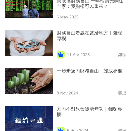
美股換財務自由 十年輸清光瞞住
業
全家：我點樣可以重來？
科
6 May 2025
技
財務自由者贏在甚麼地方︳錢琛
職
專欄
場
11 Apr 2025
錢琛
生
活
一步步邁向財務自由︳龔成專欄
時
事
8 Nov 2024
龔成
專
欄
方向不對只會徒勞無功｜錢琛專
欄
訂
閱
6 Sep 2024
錢琛