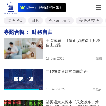
即
經一 x《華爾街日報》
時
財
港股IPO
日圓
Pokemon卡
美股科技股
經
專題合輯：
財務自由
專
中產家庭月月清倉 如何踏上財務
題
自由之路
投
18 Jun 2026
龔成
資
樓
年輕投資者財務自由之路
市
理
19 Sep 2025
萬振邦
財
港男獲家人揼本「天文數字」炒
商