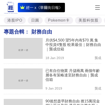
即
經一 x《華爾街日報》
時
財
港股IPO
日圓
Pokemon卡
美股科技股
經
專題合輯：
財務自由
專
月供$4,500 望5年內有$70 萬 集
題
中投資4隻股 較果最佳｜財務自由
｜龔成信箱
投
18 Jan 2019
龔成
資
樓
已有自住物業 月儲兩萬 兩個年齡
層各有策略達至財務自由｜龔成
市
信箱
理
9 Jan 2019
龔成
財
90後想盡早財務自由 揸15萬現金
商