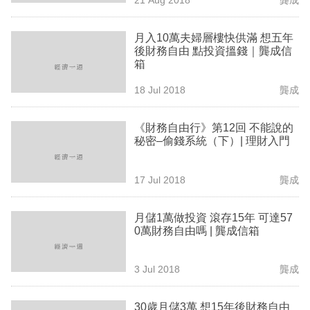
專
區
月入10萬夫婦層樓快供滿 想五年
後財務自由 點投資搵錢｜龔成信
箱
18 Jul 2018
龔成
《財務自由行》第12回 不能說的
秘密–偷錢系統（下）| 理財入門
17 Jul 2018
龔成
月儲1萬做投資 滾存15年 可達57
0萬財務自由嗎 | 龔成信箱
3 Jul 2018
龔成
30歲月儲3萬 想15年後財務自由