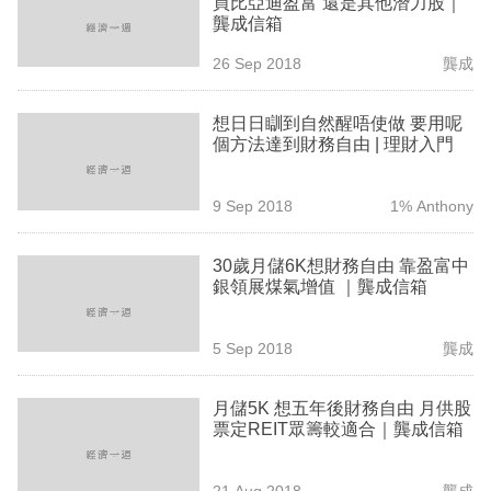
買比亞迪盈富 還是其他潛力股｜
業
龔成信箱
科
26 Sep 2018
龔成
技
想日日瞓到自然醒唔使做 要用呢
職
個方法達到財務自由 | 理財入門
場
9 Sep 2018
1% Anthony
生
活
30歲月儲6K想財務自由 靠盈富中
銀領展煤氣增值 ｜龔成信箱
時
事
5 Sep 2018
龔成
專
欄
月儲5K 想五年後財務自由 月供股
票定REIT眾籌較適合｜龔成信箱
訂
閱
21 Aug 2018
龔成