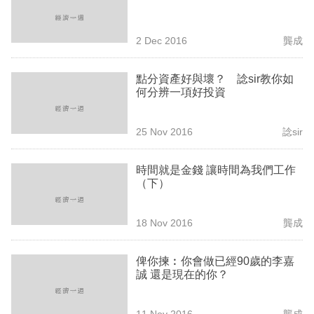
業
科
2 Dec 2016
龔成
技
點分資產好與壞？ 諗sir教你如
職
何分辨一項好投資
場
25 Nov 2016
諗sir
生
活
時間就是金錢 讓時間為我們工作
（下）
時
事
18 Nov 2016
龔成
專
欄
俾你揀︰你會做已經90歲的李嘉
誠 還是現在的你？
訂
閱
11 Nov 2016
龔成