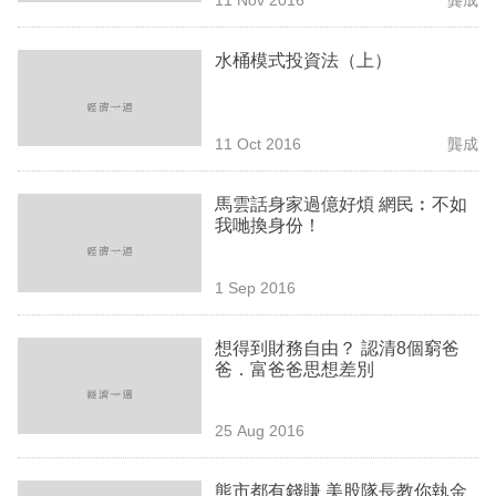
專
區
水桶模式投資法（上）
11 Oct 2016
龔成
馬雲話身家過億好煩 網民︰不如
我哋換身份！
1 Sep 2016
想得到財務自由？ 認清8個窮爸
爸．富爸爸思想差別
25 Aug 2016
熊市都有錢賺 美股隊長教你執金