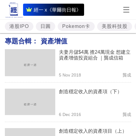
即
經一 x《華爾街日報》
時
財
港股IPO
日圓
Pokemon卡
美股科技股
經
專題合輯：
資產增值
專
夫妻月儲$4萬 揸24萬現金 想建立
題
資產增值投資組合 ｜龔成信箱
投
5 Nov 2018
龔成
資
樓
創造穩定收入的資產項（下）
市
理
6 Dec 2016
龔成
財
創造穩定收入的資產項目（上）
商