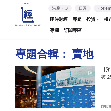
港股IPO
日圓
Poke
即時財經
專題
投資
樓
專欄
訂閱專區
專題合輯：
賣地
【預
破 
即時