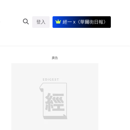
登入
經一 x《華爾街日報》
廣告