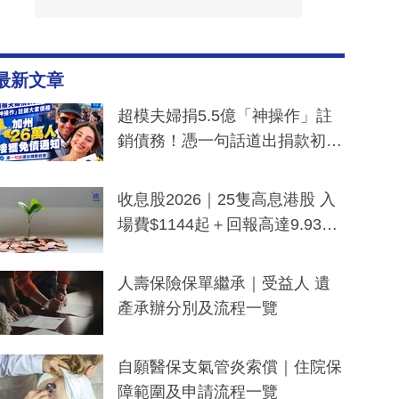
最新文章
超模夫婦捐5.5億「神操作」註
銷債務！憑一句話道出捐款初
衷：加州26萬人接獲免債通知、
一度被誤當詐騙手段
收息股2026｜25隻高息港股 入
場費$1144起＋回報高達9.93
厘！持續更新
人壽保險保單繼承｜受益人 遺
產承辦分別及流程一覽
自願醫保支氣管炎索償｜住院保
障範圍及申請流程一覽