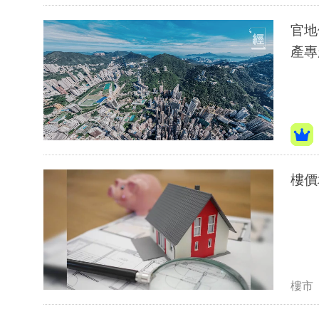
官地
產專
樓價
樓市