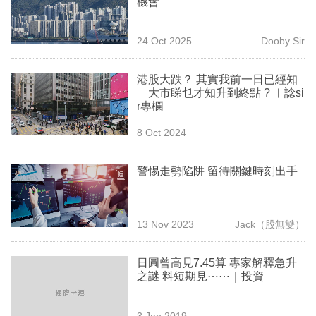
機會
業
科
24 Oct 2025
Dooby Sir
技
港股大跌？ 其實我前一日已經知
職
︳大市睇乜才知升到終點 ? ︳諗si
r專欄
場
8 Oct 2024
生
活
警惕走勢陷阱 留待關鍵時刻出手
時
事
13 Nov 2023
Jack（股無雙）
專
欄
日圓曾高見7.45算 專家解釋急升
之謎 料短期見⋯⋯｜投資
訂
閱
3 Jan 2019