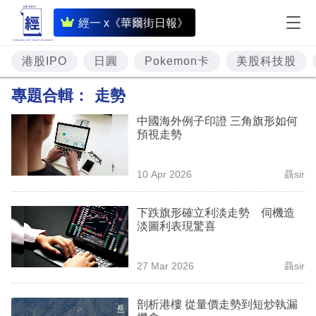
即
經一 x《華爾街日報》
時
財
港股IPO
日圓
Pokemon卡
美股科技股
經
專題合輯：
走勢
專
中國海外例子印證 三角旗形如何
題
預視走勢
投
10 Apr 2026
聶sir
資
樓
下跌旗形確立利淡走勢 伺機造
淡圖利表現驚喜
市
理
27 Mar 2026
聶sir
財
剖析港樓 從量價走勢到短炒執漏
商