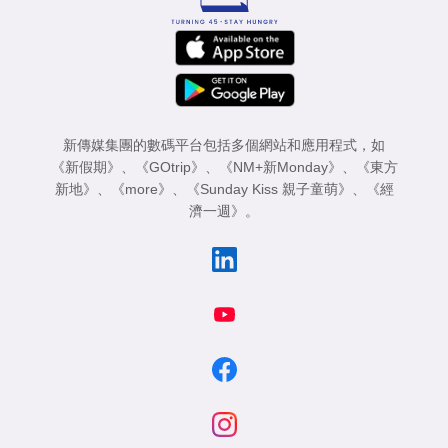
新傳媒集團的數碼平台包括多個網站和應用程式，如
《新假期》
、
《GOtrip》
、
《NM+新Monday》
、
《東方
新地》
、
《more》
、
《Sunday Kiss 親子童萌》
、
《經
濟一週》
。