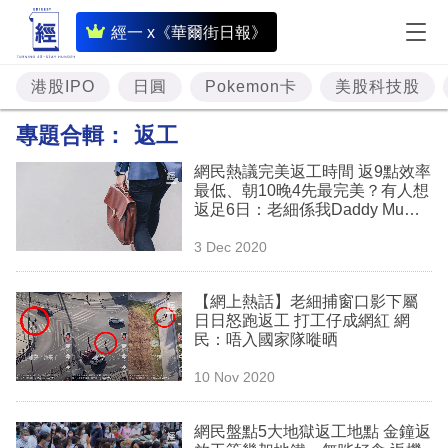
即
經一 x《華爾街日報》
時
財
港股IPO
日圓
Pokemon卡
美股科技股
經
專題合輯：
返工
專
網民熱議完美返工時間 返9點效率
題
最低、朝10晚4先最完美？有人想
返足6日：老細係我Daddy Mumm
投
y！
3 Dec 2020
資
樓
【網上熱話】老細捕窗口影下屬
日日怒跑返工 打工仔成網紅 網
市
民：唔入國家隊嘥晒
理
10 Nov 2020
財
網民盤點5大地獄返工地點 金鐘返
商