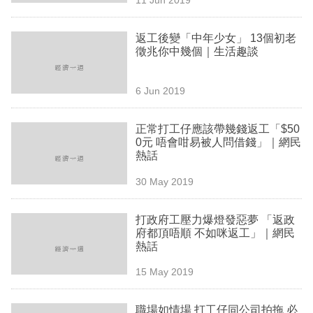
專
區
返工後變「中年少女」 13個初老
徵兆你中幾個｜生活趣談
6 Jun 2019
正常打工仔應該帶幾錢返工「$50
0元 唔會咁易被人問借錢」｜網民
熱話
30 May 2019
打政府工壓力爆燈發惡夢 「返政
府都頂唔順 不如咪返工」｜網民
熱話
15 May 2019
職場如情場 打工仔同公司拍拖 必