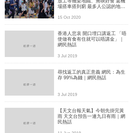
放工等幾架地鐵、無啖好食 返機
業
場搭車搭到窮 最多人公認的地獄
返工地點是…
科
15 Oct 2020
技
香港人悲哀 開口埋口講返工 「唔
職
使做有食有住就可以唔講金」｜
網民熱話
場
3 Jul 2019
生
活
尋找返工的真正意義 網民：為生
存 99%為錢｜網民熱話
時
事
3 Jul 2019
專
欄
【天文台報天氣】今朝先掛完黃
雨 天文台預告一連九日有雨｜網
訂
民熱話
閱
11 Jun 2019