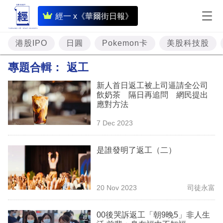
即
經一 x《華爾街日報》
時
財
港股IPO
日圓
Pokemon卡
美股科技股
經
專題合輯：
返工
專
新人首日返工被上司逼請全公司
題
飲奶茶 隔日再追問 網民提出
應對方法
投
7 Dec 2023
資
樓
是誰發明了返工（二）
市
理
20 Nov 2023
司徒永富
財
00後哭訴返工「朝9晚5」非人生
商