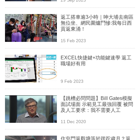
專
區
返工搭車逾3小時｜呻大埔去南區
無位坐、網民圍爐鬥慘:我每日西
貢返東涌！
15 Feb 2023
EXCEL快捷鍵+功能鍵速學 返工
職場好有用
9 Feb 2023
【跳槽必問問題】Bill Gates模擬
面試場面 示範見工最強回覆 被問
及人工要求：我不需要人工
11 Dec 2020
住屯門返觀塘等於蹉跎歲月？返