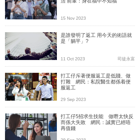
活 前輩：身在福中不知福
業
科
15 Nov 2023
技
是誰發明了返工 用今天的術語就
職
是「躺平」?
場
11 Oct 2023
司徒永富
生
活
打工仔斥著便服返工是低賤、做
打雜 網民：私院醫生都係着便
時
服返工
事
29 Sep 2023
專
欄
打工仔5招求生技能 做嘢太快反
而係大失敗 網民：誠實已經唔
訂
再值錢
閱
29 Sep 2023