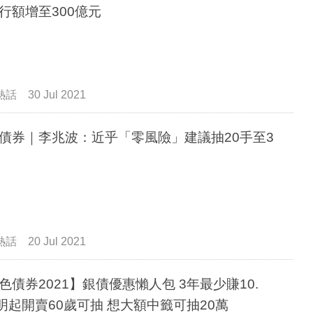
行額增至300億元
熱話
30 Jul 2021
債券｜李兆波：近乎「零風險」建議抽20手至3
熱話
20 Jul 2021
色債券2021】銀債優惠懶人包 3年最少賺10.
5% 明起開賣60歲可抽 想大額中籤可抽20萬