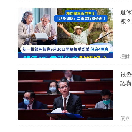
退休
揀？
理財
銀色
認購
債券