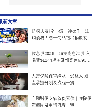
最新文章
超模夫婦捐5.5億「神操作」註
銷債務！憑一句話道出捐款初
衷：加州26萬人接獲免債通知、
一度被誤當詐騙手段
收息股2026｜25隻高息港股 入
場費$1144起＋回報高達9.93
厘！持續更新
人壽保險保單繼承｜受益人 遺
產承辦分別及流程一覽
自願醫保支氣管炎索償｜住院保
障範圍及申請流程一覽