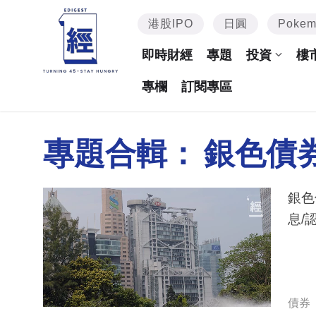
港股IPO
日圓
Poke
即時財經
專題
投資
樓
專欄
訂閱專區
專題合輯：
銀色債
銀色
息/
債券