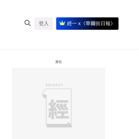
登入
經一 x《華爾街日報》
廣告