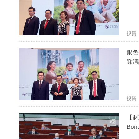
投資
銀色
睇清
投資
【財
Bo