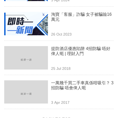
專
區
淘寶「客服」詐騙 女子被騙踰16
萬元
26 Oct 2023
提防酒店優惠陷阱 4招防騙 唔好
俾人呃 | 理財入門
25 Jul 2018
一萬幾千買二手車真係咁吸引？ 3
招防騙 唔會俾人呃
3 Apr 2017