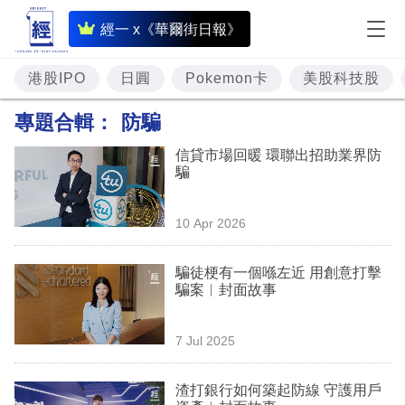
即
經一 x《華爾街日報》
時
財
港股IPO
日圓
Pokemon卡
美股科技股
經
專題合輯：
防騙
專
信貸市場回暖 環聯出招助業界防
題
騙
投
10 Apr 2026
資
樓
騙徒梗有一個喺左近 用創意打擊
騙案︳封面故事
市
理
7 Jul 2025
財
渣打銀行如何築起防線 守護用戶
商