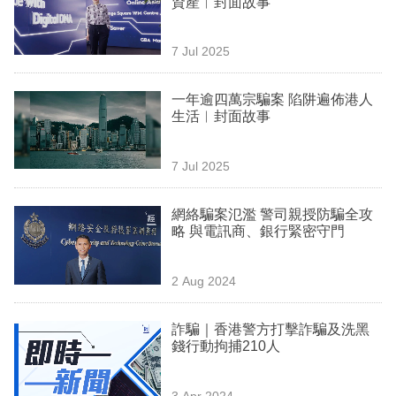
資產︳封面故事
業
科
7 Jul 2025
技
一年逾四萬宗騙案 陷阱遍佈港人
職
生活︳封面故事
場
7 Jul 2025
生
活
網絡騙案氾濫 警司親授防騙全攻
略 與電訊商、銀行緊密守門
時
事
2 Aug 2024
專
欄
詐騙｜香港警方打擊詐騙及洗黑
錢行動拘捕210人
訂
閱
3 Apr 2024