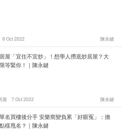
8 Oct 2022
陳永鍵
居屋「宜住不宜炒」！想學人撈底炒居屋？大
限等緊你！｜陳永鍵
房屋
7 Oct 2022
陳永鍵
單名買樓後分手 安樂窩變負累「好眼冤」：擔
點樣甩名？｜陳永鍵