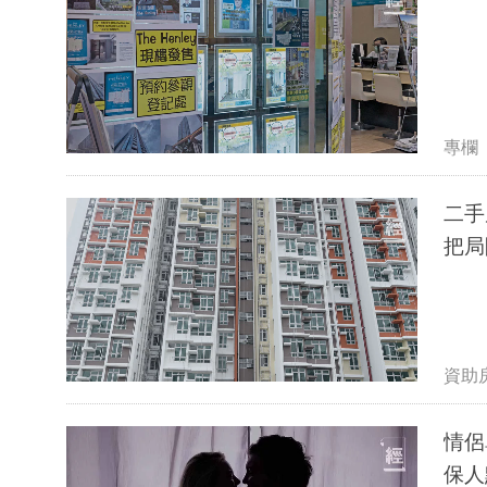
專欄
二手
把局
資助
情侶
保人