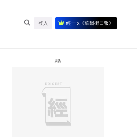
登入
經一 x《華爾街日報》
廣告