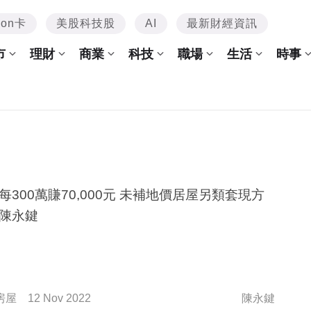
mon卡
美股科技股
AI
最新財經資訊
市
理財
商業
科技
職場
生活
時事
每300萬賺70,000元 未補地價居屋另類套現方
陳永鍵
房屋
12 Nov 2022
陳永鍵