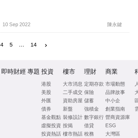
10 Sep 2022
陳永鍵
4
5
…
14
即時財經
專題
投資
樓市
理財
商業
港股
大市消息
定期存款
市場動態
美股
二手成交
保險
品牌故事
外匯
資助房屋
儲蓄
中小企
債券
新盤
強積金
創業指南
基金觀點
裝修設計
數字銀行
營商資源庫
虛擬投資
按揭
借貸
ESG
投資熱話
樓市熱話
稅務
大灣區