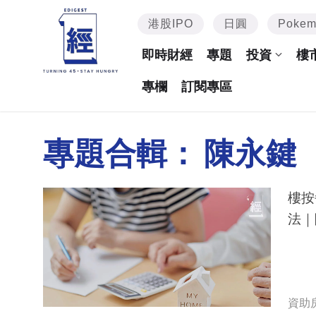
港股IPO
日圓
Poke
即時財經
專題
投資
樓
專欄
訂閱專區
專題合輯：
陳永鍵
樓按
法｜
資助