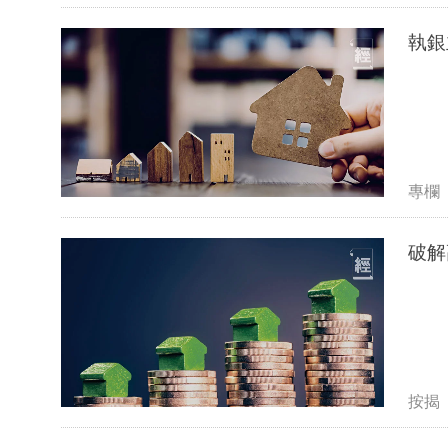
執銀
專欄
破解
按揭