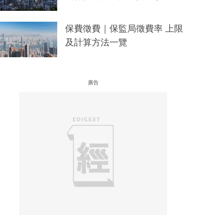
保費徵費｜保監局徵費率 上限
及計算方法一覽
廣告