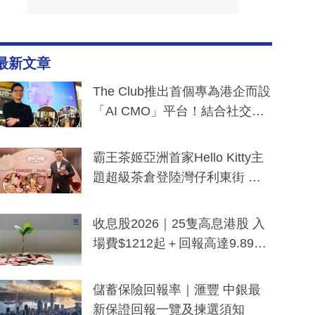
最新文章
The Club推出首個專為港企而設
「AI CMO」平台！結合社交聆
聽與廣東話大模型 助中小企數
分鐘生成「貼地」宣傳短片
霸王茶姬亞洲首家Hello Kitty主
題超級茶倉登陸灣仔利東街 推
出首創「伯爵紅茶色」Hello Kitt
y及香港限定特調系列
收息股2026｜25隻高息港股 入
場費$1212起＋回報高達9.89
厘！持續更新
儲蓄保險回報率｜滙豐 中銀最
新保證回報一覽及揀選須知