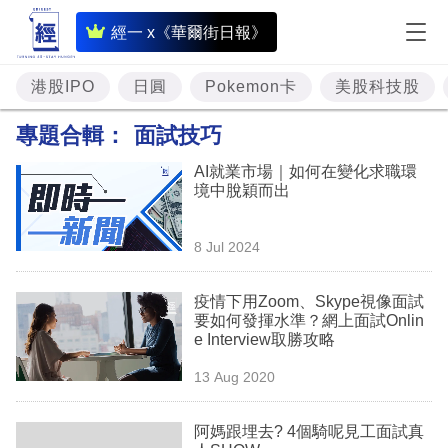
即
經一 x《華爾街日報》
時
財
港股IPO
日圓
Pokemon卡
美股科技股
經
專題合輯：
面試技巧
專
AI就業市場｜如何在變化求職環
題
境中脫穎而出
投
8 Jul 2024
資
樓
疫情下用Zoom、Skype視像面試
要如何發揮水準？網上面試Onlin
市
e Interview取勝攻略
理
13 Aug 2020
財
阿媽跟埋去? 4個騎呢見工面試真
商