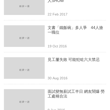
人SHOW
業
科
22 Feb 2017
技
文書「鐵飯碗」多人爭 44人搶
職
一職位
場
19 Oct 2016
生
活
見工屢失敗 可能犯咗六大禁忌
時
事
30 Aug 2016
專
欄
面試變無薪試工半日 網友鬧爆 勞
工處稱合法
訂
閱
9 Jun 2016