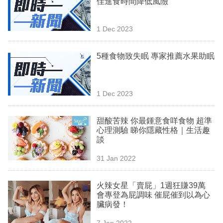
佳進食時間降低風險
業
科
1 Dec 2023
技
5種食物致失眠 專家推薦水果助眠
職
場
1 Dec 2023
生
活
甜酸苦辣 你最鍾意食咩食物 超準
心理測驗 睇你隱藏性格｜生活趣
時
談
事
31 Jan 2022
專
欄
火辣女星「賣屁」1週狂賺39萬
會專登為屁調味 催屁催到以為心
訂
臟病發！
閱
7 Jan 2022