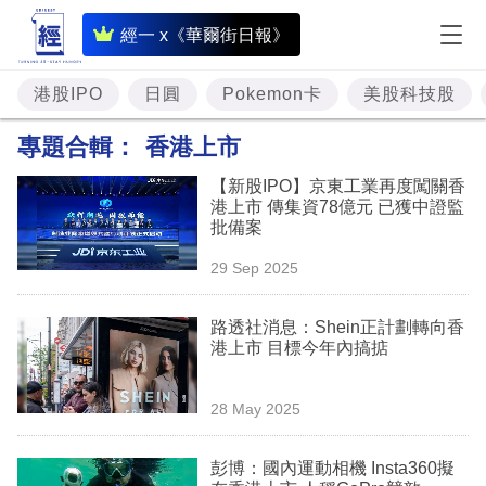
即
經一 x《華爾街日報》
時
財
港股IPO
日圓
Pokemon卡
美股科技股
經
專題合輯：
香港上市
專
【新股IPO】京東工業再度闖關香
題
港上市 傳集資78億元 已獲中證監
批備案
投
29 Sep 2025
資
樓
路透社消息：Shein正計劃轉向香
港上市 目標今年內搞掂
市
理
28 May 2025
財
彭博：國內運動相機 Insta360擬
商