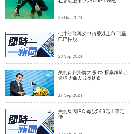
在香港上市 人稱GoPro競敵
業
科
26 Nov 2024
技
七牛智能再次申請香港上市 阿里
職
巴巴持股
場
23 Sep 2024
生
活
美的首日掛牌大漲8% 摒棄家族企
業模式進入成長軌道
時
事
17 Sep 2024
專
欄
美的集團IPO 每股54.8元上限定
價
訂
閱
13 Sep 2024