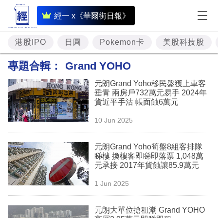
即
經一 x《華爾街日報》
時
財
港股IPO
日圓
Pokemon卡
美股科技股
經
專題合輯：
Grand YOHO
專
元朗Grand Yoho移民盤獲上車客
題
垂青 兩房戶732萬元易手 2024年
貨近平手沽 帳面蝕6萬元
投
10 Jun 2025
資
樓
元朗Grand Yoho筍盤8組客排隊
睇樓 換樓客即睇即落票 1,048萬
市
元承接 2017年貨蝕讓85.9萬元
理
1 Jun 2025
財
元朗大單位搶租潮 Grand YOHO
商