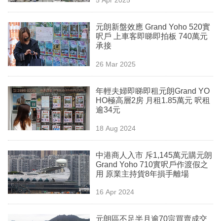
專
區
元朗新盤效應 Grand Yoho 520實
呎戶 上車客即睇即拍板 740萬元
承接
26 Mar 2025
年輕夫婦即睇即租元朗Grand YO
HO極高層2房 月租1.85萬元 呎租
逾34元
18 Aug 2024
中港商人入市 斥1,145萬元購元朗
Grand Yoho 710實呎戶作渡假之
用 原業主持貨8年損手離場
16 Apr 2024
元朗區不足半月逾70宗買賣成交