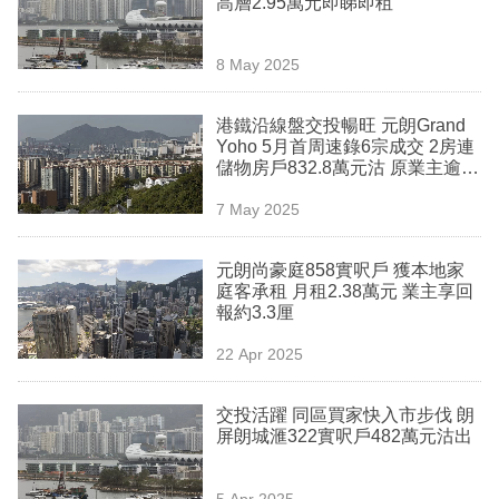
高層2.95萬元即睇即租
業
科
8 May 2025
技
港鐵沿線盤交投暢旺 元朗Grand
職
Yoho 5月首周速錄6宗成交 2房連
儲物房戶832.8萬元沽 原業主逾8
場
年帳面獲利132萬元
7 May 2025
生
活
元朗尚豪庭858實呎戶 獲本地家
庭客承租 月租2.38萬元 業主享回
時
報約3.3厘
事
22 Apr 2025
專
欄
交投活躍 同區買家快入市步伐 朗
屏朗城滙322實呎戶482萬元沽出
訂
閱
5 Apr 2025