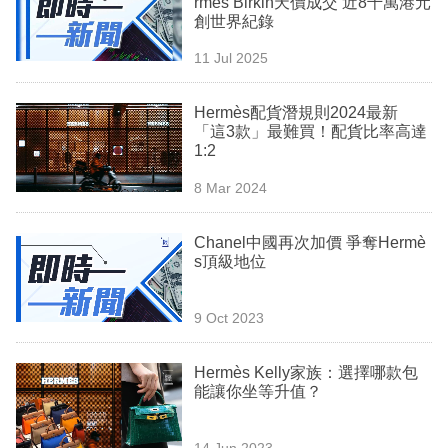
rmès Birkin天價成交 近8千萬港元
業
創世界紀錄
科
11 Jul 2025
技
Hermès配貨潛規則2024最新
職
「這3款」最難買！配貨比率高達
1:2
場
8 Mar 2024
生
活
Chanel中國再次加價 爭奪Hermè
s頂級地位
時
事
9 Oct 2023
專
欄
Hermès Kelly家族：選擇哪款包
能讓你坐等升值？
訂
閱
14 Jun 2023