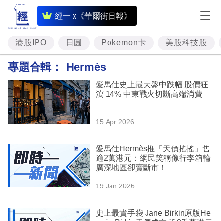
即
經一 x《華爾街日報》
時
財
港股IPO
日圓
Pokemon卡
美股科技股
經
專題合輯：
Hermès
專
愛馬仕史上最大盤中跌幅 股價狂
題
瀉 14% 中東戰火切斷高端消費
投
15 Apr 2026
資
樓
愛馬仕Hermès推「天價搖搖」售
逾2萬港元：網民笑稱像行李箱輪
市
廣深地區卻賣斷市！
理
19 Jan 2026
財
史上最貴手袋 Jane Birkin原版He
商