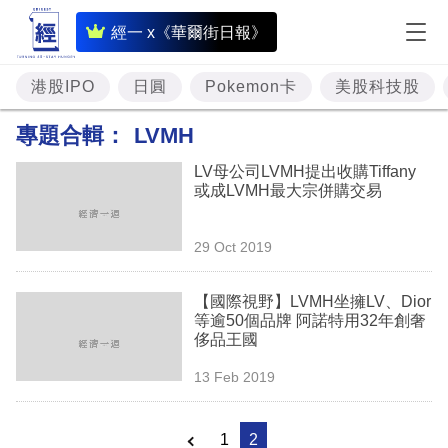
即
經一 x《華爾街日報》
時
財
港股IPO
日圓
Pokemon卡
美股科技股
經
專題合輯：
LVMH
專
LV母公司LVMH提出收購Tiffany
題
或成LVMH最大宗併購交易
投
29 Oct 2019
資
樓
【國際視野】LVMH坐擁LV、Dior
等逾50個品牌 阿諾特用32年創奢
市
侈品王國
理
13 Feb 2019
財
商
1
2