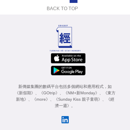
業
BACK TO TOP
科
技
職
場
生
活
時
事
新傳媒集團的數碼平台包括多個網站和應用程式，如
《新假期》
、
《GOtrip》
、
《NM+新Monday》
、
《東方
專
新地》
、
《more》
、
《Sunday Kiss 親子童萌》
、
《經
濟一週》
。
欄
訂
閱