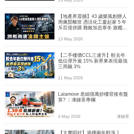
專
區
【地產界震撼】43 歲樂風創辦人
周佩賢離世 憑活化工廈起家 5 年
斥百億併購 難敵加息寒冬 旗艦商
廈淪銀主盤
13 May 2026
【二手樓價CCL三連升】較去年
低位彈升逾 15% 新界東表現最強
三周飆 3%
11 May 2026
Lalamove 老細億萬炒樓背後有盤
算? ︳凍鏈茶專欄
4 May 2026
凍鏈茶
【大摩唱好】港樓兩年料漲 1