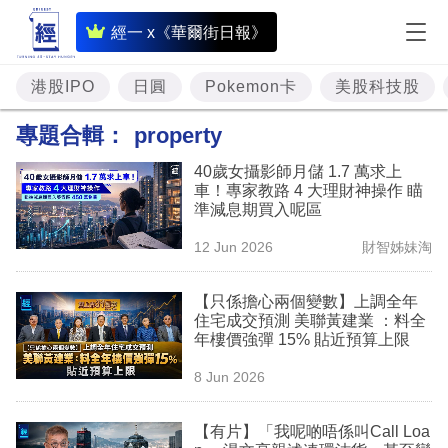
即
經一 x《華爾街日報》
時
財
港股IPO
日圓
Pokemon卡
美股科技股
經
專題合輯：
property
專
40歲女攝影師月儲 1.7 萬求上
題
車！專家教路 4 大理財神操作 瞄
準減息期買入呢區
投
12 Jun 2026
財智姊妹淘
資
樓
【只係擔心兩個變數】上調全年
住宅成交預測 美聯黃建業 ：料全
市
年樓價強彈 15% 貼近預算上限
理
8 Jun 2026
財
【有片】「我呢啲唔係叫Call Loa
商