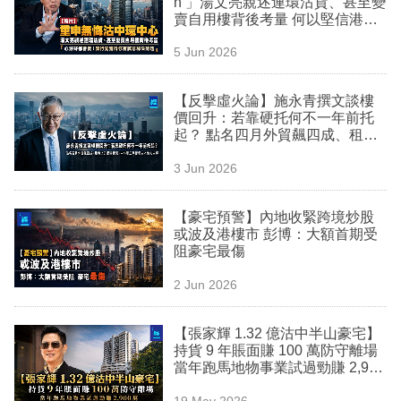
n 」湯文亮親述連環沽貨、甚至變
業
賣自用樓背後考量 何以堅信港樓
仍是「世一」？
科
5 Jun 2026
技
【反擊虛火論】施永青撰文談樓
職
價回升：若靠硬托何不一年前托
起？ 點名四月外貿飆四成、租金
場
上升反映實需，中小型二手樓仍
3 Jun 2026
由本地人主導
生
活
【豪宅預警】內地收緊跨境炒股
或波及港樓市 彭博：大額首期受
時
阻豪宅最傷
事
2 Jun 2026
專
欄
【張家輝 1.32 億沽中半山豪宅】
持貨 9 年賬面賺 100 萬防守離場
訂
當年跑馬地物事業試過勁賺 2,900
萬
閱
19 May 2026