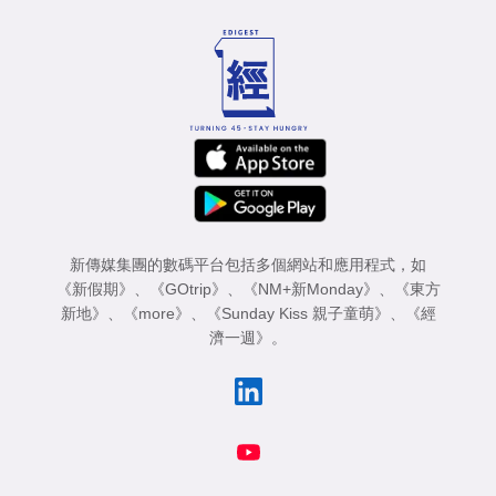
專
區
新傳媒集團的數碼平台包括多個網站和應用程式，如
《新假期》
、
《GOtrip》
、
《NM+新Monday》
、
《東方
新地》
、
《more》
、
《Sunday Kiss 親子童萌》
、
《經
濟一週》
。