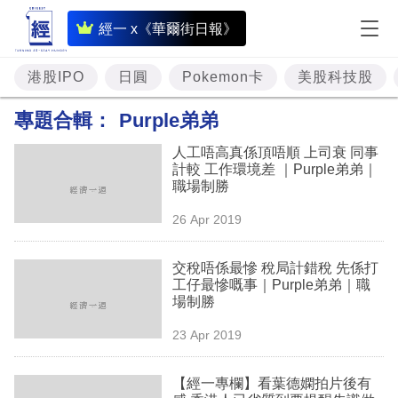
即
經一 x《華爾街日報》
時
財
港股IPO
日圓
Pokemon卡
美股科技股
經
專題合輯：
Purple弟弟
專
人工唔高真係頂唔順 上司衰 同事
題
計較 工作環境差 ｜Purple弟弟｜
職場制勝
投
26 Apr 2019
資
樓
交稅唔係最慘 稅局計錯稅 先係打
工仔最慘嘅事｜Purple弟弟｜職
市
場制勝
理
23 Apr 2019
財
【經一專欄】看葉德嫻拍片後有
商