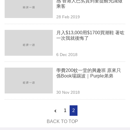
感 香港人已劣質到要提醒先識做
業
乘客
科
28 Feb 2019
技
月入$13,000用$1700買潮鞋 著咗
職
一次我就後悔了
場
6 Dec 2018
生
活
學費200蚊一堂的興趣班 原來只
係Book場踢波｜Purple弟弟
時
事
30 Nov 2018
專
欄
1
2
訂
BACK TO TOP
閱