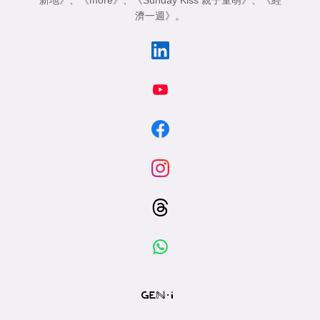
新地》
、
《more》
、
《Sunday Kiss 親子童萌》
、
《經
濟一週》
。