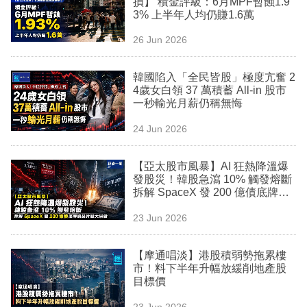
損】 積金評級：6月MPF暫蝕1.9
業
3% 上半年人均仍賺1.6萬
科
26 Jun 2026
技
韓國陷入「全民皆股」極度亢奮 2
職
4歲女白領 37 萬積蓄 All-in 股市
一秒輸光月薪仍稱無悔
場
24 Jun 2026
生
活
【亞太股市風暴】AI 狂熱降溫爆
發股災！韓股急瀉 10% 觸發熔斷
時
拆解 SpaceX 發 200 億債底牌與
事
晶片股大屠殺
23 Jun 2026
專
欄
【摩通唱淡】港股積弱勢拖累樓
市！料下半年升幅放緩削地產股
訂
目標價
閱
23 Jun 2026