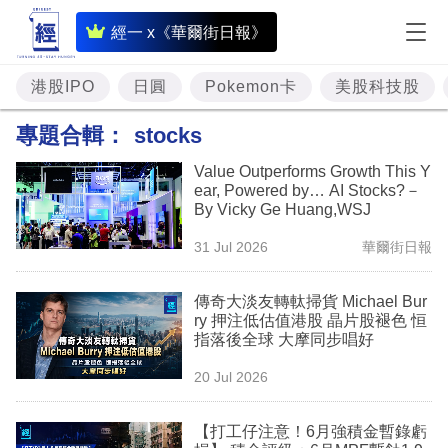
即
經一 x《華爾街日報》
時
財
港股IPO
日圓
Pokemon卡
美股科技股
經
專題合輯：
stocks
專
Value Outperforms Growth This Y
題
ear, Powered by… AI Stocks?－
By Vicky Ge Huang,WSJ
投
31 Jul 2026
華爾街日報
資
樓
傳奇大淡友轉軚掃貨 Michael Bur
ry 押注低估值港股 晶片股褪色 恒
市
指落後全球 大摩同步唱好
理
20 Jul 2026
財
【打工仔注意！6月強積金暫錄虧
商