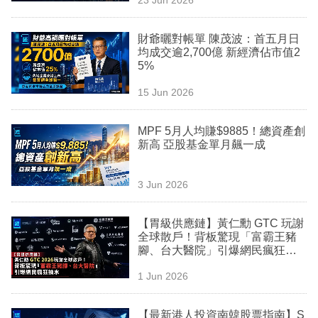
專
區
財爺曬對帳單 陳茂波：首五月日
均成交逾2,700億 新經濟佔市值2
5%
15 Jun 2026
MPF 5月人均賺$9885！總資產創
新高 亞股基金單月飆一成
3 Jun 2026
【胃級供應鏈】黃仁勳 GTC 玩謝
全球散戶！背板驚現「富霸王豬
腳、台大醫院」引爆網民瘋狂抽
水
1 Jun 2026
【最新港人投資南韓股票指南】S