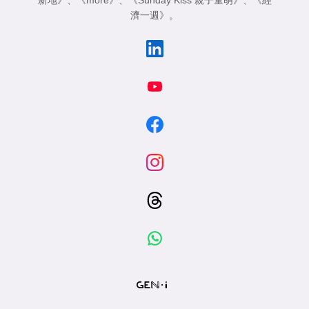
新地》
、
《more》
、
《Sunday Kiss 親子童萌》
、
《經
濟一週》
。