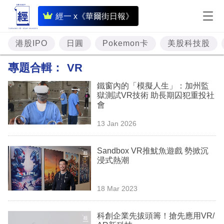
即
經一 x《華爾街日報》
時
財
港股IPO
日圓
Pokemon卡
美股科技股
經
專題合輯：
VR
專
鐵窗內的「模擬人生」：加州監
題
獄測試VR技術 助長期囚犯重投社
會
投
13 Jan 2026
資
樓
Sandbox VR推魷魚遊戲 勢掀沉
浸式熱潮
市
理
18 Mar 2023
財
科創企業先拔頭籌！搶先應用VR/
商