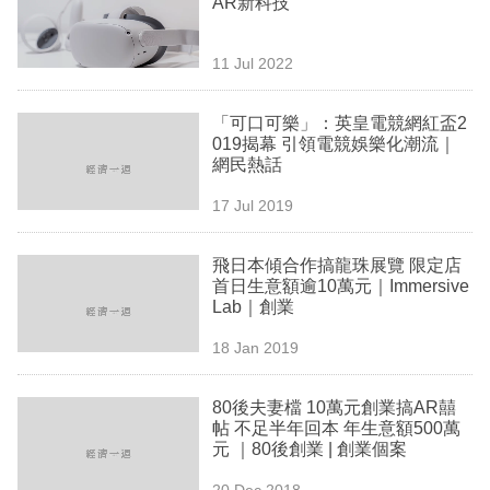
AR新科技
業
科
11 Jul 2022
技
「可口可樂」：英皇電競網紅盃2
職
019揭幕 引領電競娛樂化潮流｜
網民熱話
場
17 Jul 2019
生
活
飛日本傾合作搞龍珠展覽 限定店
首日生意額逾10萬元｜Immersive
時
Lab｜創業
事
18 Jan 2019
專
欄
80後夫妻檔 10萬元創業搞AR囍
帖 不足半年回本 年生意額500萬
訂
元 ｜80後創業 | 創業個案
閱
20 Dec 2018