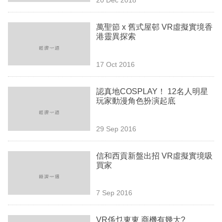
專
區
萬聖節 x 舊式屋邨 VR虛擬實境香
港靈異探索
17 Oct 2016
認真地COSPLAY！ 12名人明星
玩家動漫角色扮演起底
29 Sep 2016
信和西貢新盤出招 VR虛擬實境吸
買家
7 Sep 2016
VR係乜東東 商機有幾大?