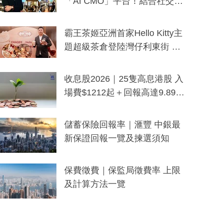
「AI CMO」平台！結合社交聆
聽與廣東話大模型 助中小企數
分鐘生成「貼地」宣傳短片
霸王茶姬亞洲首家Hello Kitty主
題超級茶倉登陸灣仔利東街 推
出首創「伯爵紅茶色」Hello Kitt
y及香港限定特調系列
收息股2026｜25隻高息港股 入
場費$1212起＋回報高達9.89
厘！持續更新
儲蓄保險回報率｜滙豐 中銀最
新保證回報一覽及揀選須知
保費徵費｜保監局徵費率 上限
及計算方法一覽