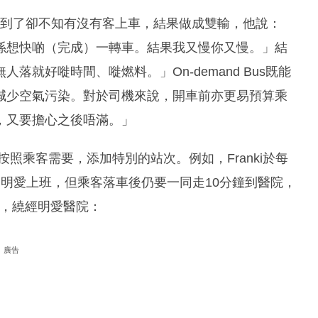
過去，到了卻不知有沒有客上車，結果做成雙輸，他說：
係想快啲（完成）一轉車。結果我又慢你又慢。」結
就好嘥時間、嘥燃料。」On-demand Bus既能
減少空氣污染。對於司機來說，開車前亦更易預算乘
，又要擔心之後唔滿。」
亦可按照乘客需要，添加特別的站次。例如，Franki於每
明愛上班，但乘客落車後仍要一同走10分鐘到醫院，
別班，繞經明愛醫院：
廣告