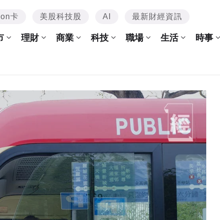
mon卡
美股科技股
AI
最新財經資訊
市
理財
商業
科技
職場
生活
時事