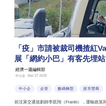
「疫」市請被裁司機揸紅Va
展「網約小巴」有客先埋站
經濟一週編輯部
Mar 27 2020
中小企
中小企
企管
數碼轉型
疫市營商
前汶萊交通規劃師李凱翔（Franki），運輸政