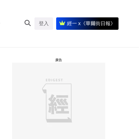
登入
經一 x《華爾街日報》
廣告