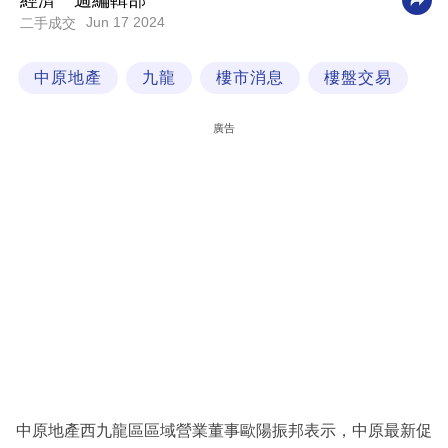
經濟一週編輯部
Jun 17 2024
二手成交
科
技
中原地產
九龍
樓市消息
樓盤交易
職
場
廣告
生
活
時
事
專
欄
訂
閱
專
中原地產西九龍區區域營業董事歐陽振邦表示，中原最新促
區