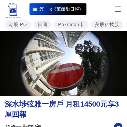
即
經一 x《華爾街日報》
時
財
港股IPO
日圓
Pokemon卡
美股科技股
經
專
題
投
資
樓
市
理
深水埗弦雅一房戶 月租14500元享3
財
厘回報
商
業