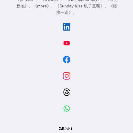
新地》
、
《more》
、
《Sunday Kiss 親子童萌》
、
《經
濟一週》
。