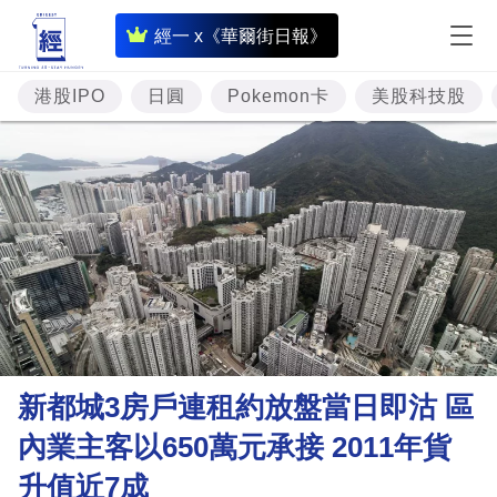
即
經一 x《華爾街日報》
時
財
港股IPO
日圓
Pokemon卡
美股科技股
經
專
題
投
資
樓
市
理
新都城3房戶連租約放盤當日即沽 區
財
內業主客以650萬元承接 2011年貨
商
升值近7成
業