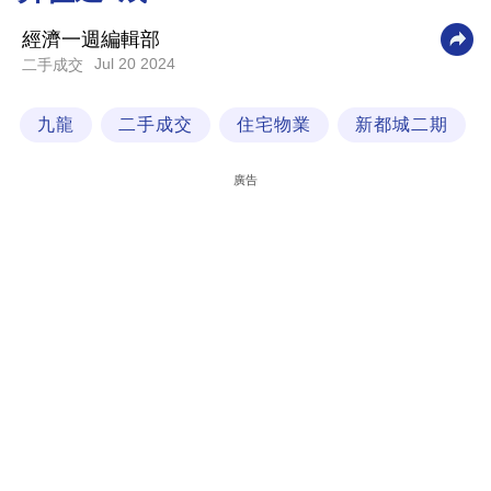
科
經濟一週編輯部
技
Jul 20 2024
二手成交
職
九龍
二手成交
住宅物業
新都城二期
場
生
廣告
活
時
事
專
欄
訂
閱
專
區