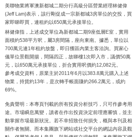
美聯物業將軍澳新都城二期分行高級分區營業經理林健偉
(Jeff Lam)表示，該行剛促成一宗新都城3房單位的交投，買
家即睇即買，連租約以650萬元承接單位。
林健偉指，上述成交單位為新都城二期9座低層E室，實用
面積約538平方呎，屬3房間隔，座向東南。據悉，單位以
700萬元連1年租約放盤，即日獲區內業主客洽詢。買家心
儀單位景觀開揚，間隔四正，故睇樓1次即入市，議價50萬
元，以650萬元承接單位，折合實用呎價約12,082元。
參考成交資料，原業主於2011年6月以383.8萬元購入上述
物業，持貨約13年，是次轉手帳面賺約266.2萬元，或約
69%。
免責聲明：本專頁刊載的所有投資分析技巧，只可作參考用
途。市場瞬息萬變，讀者在作出投資決定前理應審慎，並主
動掌握市場最新狀況。若不幸招致任何損失，概與本刊及相
關作者無關。而本集團旗下網站或社交平台的網誌內容及觀